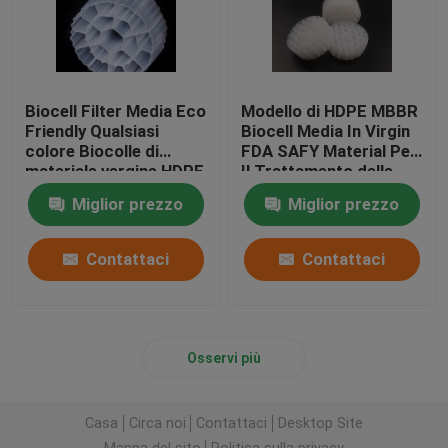
Biocell Filter Media Eco
Modello di HDPE MBBR
Friendly Qualsiasi
Biocell Media In Virgin
colore Biocolle di
FDA SAFY Material Per
materiale vergine HDPE
Il Trattamento delle
Acque di Scarico
Miglior prezzo
Miglior prezzo
Contattaci
Contattaci
Osservi più
Casa
Circa noi
Contattaci
Desktop Site
Mappa del sito
Politica sulla privacy