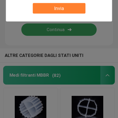
Invia
bio- corpo filtrante
Portatore MBBR
trattamento delle acque del mbbr
ALTRE CATEGORIE DAGLI STATI UNITI
Lamella Media
Medi filtranti MBBR
(82)
Media di filtraggio bio-blocco
Palancola del PVC