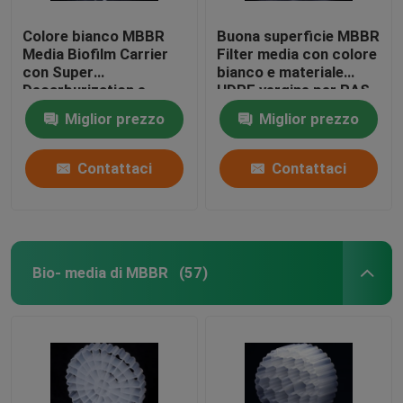
Colore bianco MBBR
Buona superficie MBBR
Media Biofilm Carrier
Filter media con colore
con Super
bianco e materiale
Decarburization e
HDPE vergine per RAS
materiale HDPE vergine
Miglior prezzo
Miglior prezzo
Contattaci
Contattaci
Bio- media di MBBR
(57)