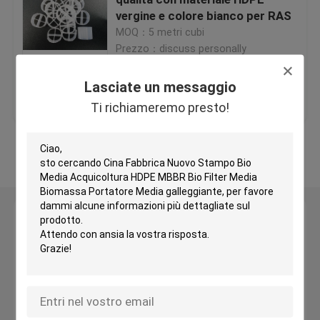
vergine e colore bianco per RAS
MOQ：5 metri cubi
Medi filtranti in plastica
Prezzo：discuss personally
Medi filtranti galleggianti
Lasciate un messaggio
Miglior prezzo
Contattaci
Ti richiameremo presto!
Biocell Filter Media
Osservi più
Medi filtranti K1
Lasciate un messaggio
Reattore a biofilm mobile
Ti richiameremo presto!
Medi filtranti Kaldnes
Medi filtranti a sfere BIO