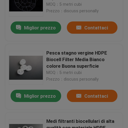
MOQ：5 metri cubi
Prezzo：discuss personally
Giro della fabbrica
Miglior prezzo
Contattaci
Controllo di qualità
Contattici
Pesca stagno vergine HDPE
Biocell Filter Media Bianco
colore Buona superficie
blog
MOQ：5 metri cubi
Prezzo：discuss personally
Richieda una citazione
Miglior prezzo
Contattaci
Medi filtranti MBBR
Medi filtranti biocellulari di alta
Bio- media di MBBR
qualità con materiale HDPE