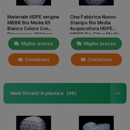
Materiale HDPE vergine
Cina Fabbrica Nuovo
MBBR Bio Media K5
Stampo Bio Media
Bianco Colore Con
Acquicoltura HDPE
Dimensione 25*4mm
MBBR Bio Filter Media
Per attrezzature IFAS
Biomassa Portatore
Miglior prezzo
Miglior prezzo
Media galleggiante
Contattaci
Contattaci
Medi filtranti in plastica
(46)