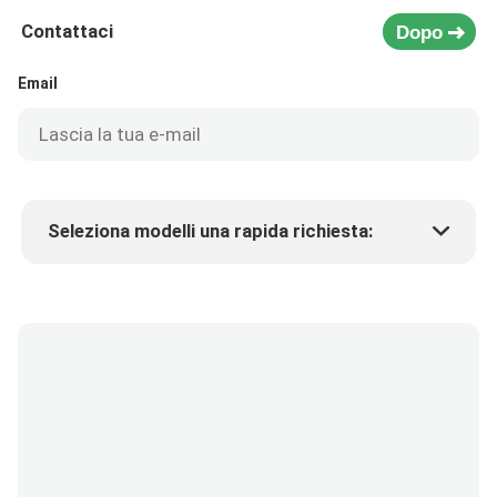
Contattaci
Dopo
Email
Seleziona modelli una rapida richiesta:
Prezzo del prodotto
Min.order quantity
Richiedi un campione
Più dettagli