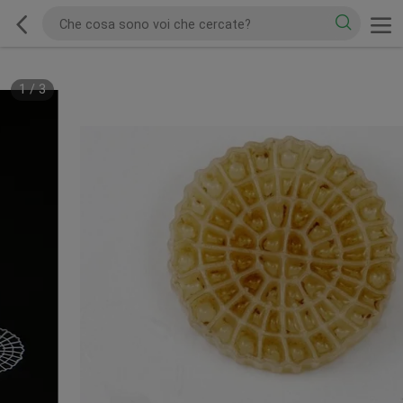
1
/
3