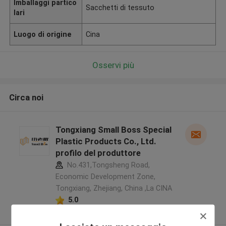
Imballaggi partico
Sacchetti di tessuto
lari
Luogo di origine
Cina
Osservi più
Circa noi
Tongxiang Small Boss Special
Plastic Products Co., Ltd.
profilo del produttore
No.431,Tongsheng Road,
Economic Development Zone,
Tongxiang, Zhejiang, China ,La CINA
5.0
Fornitore verificato