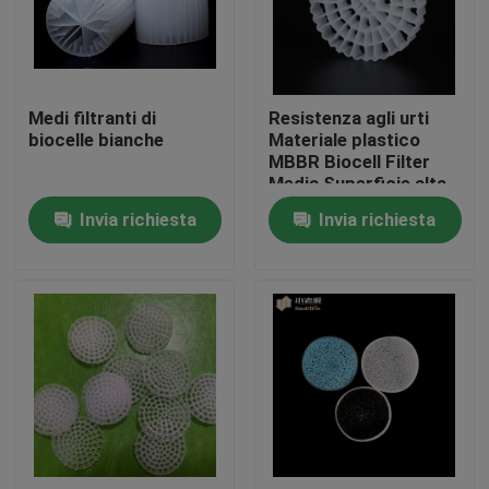
Giro della fabbrica
Medi filtranti di
Resistenza agli urti
Controllo di qualità
biocelle bianche
Materiale plastico
MBBR Biocell Filter
Media Superficie alta
Contattici
Per RAS
Invia richiesta
Invia richiesta
blog
Richieda una citazione
Medi filtranti MBBR
Bio- media di MBBR