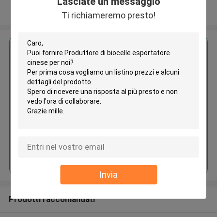
Lasciate un messaggio
Osservi più
Ti richiameremo presto!
Ottieni il miglior prezzo per
Produttore di biocelle
esportatore cinese
Continua
Invia
Prodotti raccomandati