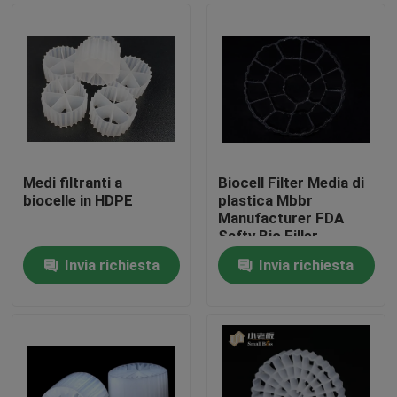
Medi filtranti a
Biocell Filter Media di
biocelle in HDPE
plastica Mbbr
Manufacturer FDA
Safty Bio Filler
Invia richiesta
Invia richiesta
Casa
Prodotti
Circa noi