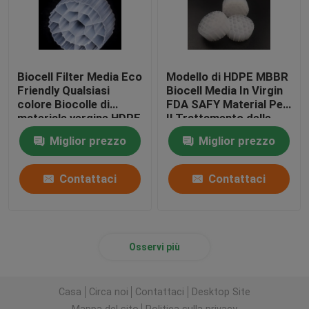
Biocell Filter Media Eco
Modello di HDPE MBBR
Friendly Qualsiasi
Biocell Media In Virgin
colore Biocolle di
FDA SAFY Material Per
materiale vergine HDPE
Il Trattamento delle
Acque di Scarico
Miglior prezzo
Miglior prezzo
Contattaci
Contattaci
Osservi più
Casa
Circa noi
Contattaci
Desktop Site
Mappa del sito
Politica sulla privacy