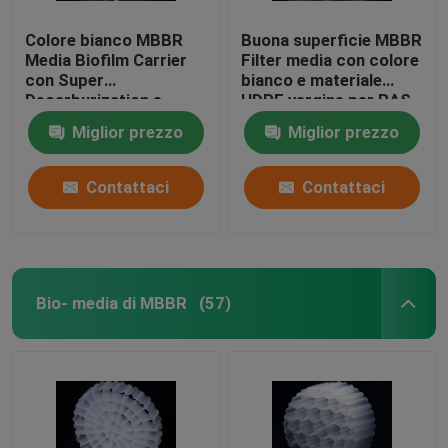
Colore bianco MBBR
Buona superficie MBBR
Media Biofilm Carrier
Filter media con colore
con Super
bianco e materiale
Decarburization e
HDPE vergine per RAS
materiale HDPE vergine
Miglior prezzo
Miglior prezzo
Contattaci
Contattaci
Bio- media di MBBR
(57)