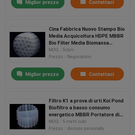
Miglior prezzo
Contattaci
Cina Fabbrica Nuovo Stampo Bio
Media Acquicoltura HDPE MBBR
Bio Filter Media Biomassa
Portatore Media galleggiante
MOQ：5cbm
Prezzo：Negociation
Miglior prezzo
Contattaci
Filtro K1 a prova di urti Koi Pond
Biofiltro a basso consumo
energetico MBBR Portatore di
biomassa galleggiante
MOQ：5 metri cubi
Prezzo：discuss personally