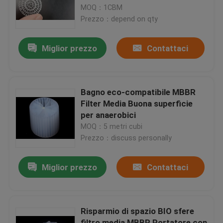
MOQ：1CBM
Prezzo：depend on qty
Giro della fabbrica
Miglior prezzo
Contattaci
Controllo di qualità
Contattici
Bagno eco-compatibile MBBR
Filter Media Buona superficie
per anaerobici
blog
MOQ：5 metri cubi
Prezzo：discuss personally
Richieda una citazione
Miglior prezzo
Contattaci
Medi filtranti MBBR
Risparmio di spazio BIO sfere
Bio- media di MBBR
filtro media MBBR Portatore con