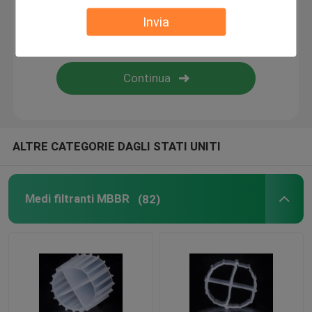
Invia
bio- corpo filtrante
Portatore MBBR
trattamento delle acque del mbbr
ALTRE CATEGORIE DAGLI STATI UNITI
Lamella Media
Medi filtranti MBBR
(82)
Media di filtraggio bio-blocco
Palancola del PVC