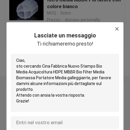
colore bianco
MOQ：5cbm
Medi filtranti in plastica
Prezzo：discuss personally
Medi filtranti galleggianti
Lasciate un messaggio
Miglior prezzo
Contattaci
Ti richiameremo presto!
Biocell Filter Media
Osservi più
Medi filtranti K1
Lasciate un messaggio
Reattore a biofilm mobile
Ti richiameremo presto!
Medi filtranti Kaldnes
Medi filtranti a sfere BIO