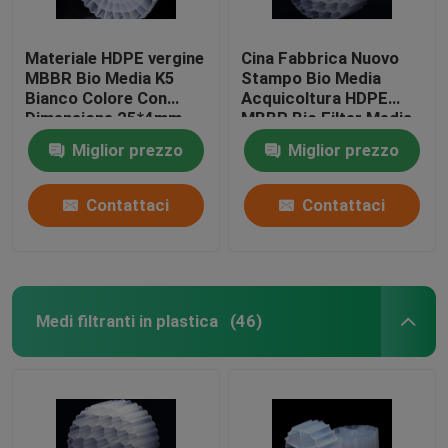
Materiale HDPE vergine
Cina Fabbrica Nuovo
MBBR Bio Media K5
Stampo Bio Media
Bianco Colore Con
Acquicoltura HDPE
Dimensione 25*4mm
MBBR Bio Filter Media
Per attrezzature IFAS
Biomassa Portatore
Miglior prezzo
Miglior prezzo
Media galleggiante
Contattaci
Contattaci
Medi filtranti in plastica
(46)