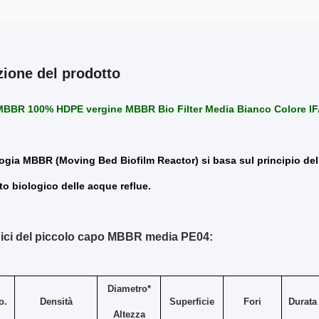
zione del prodotto
MBBR 100% HDPE vergine MBBR Bio Filter Media Bianco Colore IF
ogia MBBR (Moving Bed Biofilm Reactor) si basa sul principio del b
to biologico delle acque reflue.
nici del piccolo capo MBBR media PE04:
Diametro*
o.
Densità
Superficie
Fori
Durata 
Altezza