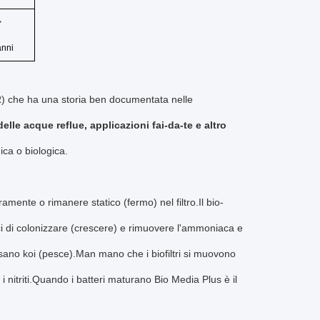
>
anni
BR) che ha una storia ben documentata nelle
elle acque reflue, applicazioni fai-da-te e altro
ica o biologica.
ente o rimanere statico (fermo) nel filtro.Il bio-
ci di colonizzare (crescere) e rimuovere l'ammoniaca e
n sano koi (pesce).Man mano che i biofiltri si muovono
i nitriti.Quando i batteri maturano Bio Media Plus è il