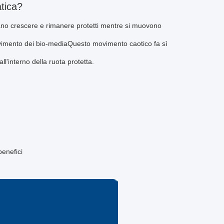
tica?
ssano crescere e rimanere protetti mentre si muovono
 movimento dei bio-mediaQuesto movimento caotico fa sì
ll'interno della ruota protetta.
benefici