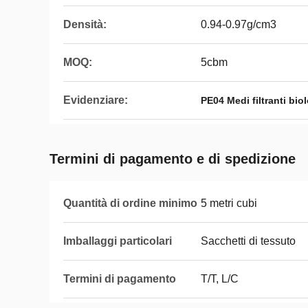
Densità:
0.94-0.97g/cm3
MOQ:
5cbm
Evidenziare:
PE04 Medi filtranti biol
Termini di pagamento e di spedizione
Quantità di ordine minimo
5 metri cubi
Imballaggi particolari
Sacchetti di tessuto
Termini di pagamento
T/T, L/C