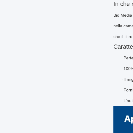
In che 
Bio Media 
nella came
che il filt
Caratte
Perfe
·
100% 
·
Il mi
·
Forni
·
L'aut
·