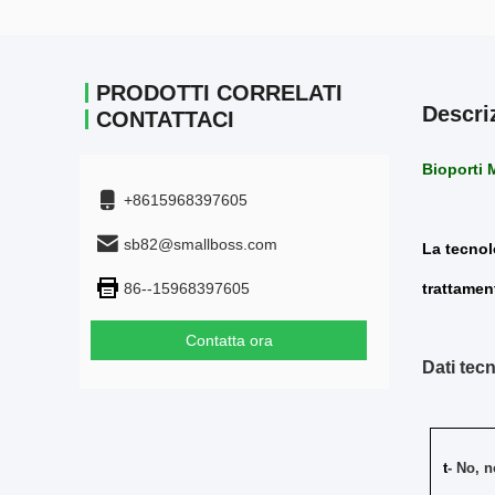
PRODOTTI CORRELATI
Descri
CONTATTACI
Bioporti 
+8615968397605
sb82@smallboss.com
La tecnol
86--15968397605
trattamen
Contatta ora
Dati tec
t
- No, n