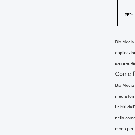
PE
04
Bio Media 
applicazion
ancora.
Bi
Come f
Bio Media 
media forn
i nitriti 
nella came
modo perfe