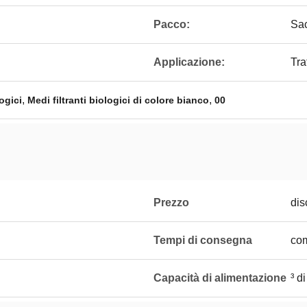
Pacco:
Sac
Applicazione:
Tra
,
,
ogici
Medi filtranti biologici di colore bianco
00
Prezzo
dis
Tempi di consegna
com
Capacità di alimentazione
³ d