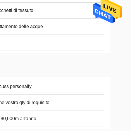
chetti di tessuto
ttamento delle acque
cuss personally
e vostro qty di requisito
i 80,000m all'anno