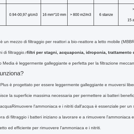
0.9
4-
00,97 g/cm3
16 mm*10 mm
> 800 m2/m3
6 stanze
15 
è un mezzo di filtraggio per reattori a bio-reattore a letto mobile (MB
i di filtraggio.
r
filtri per stagni, acquaponia, idroponia, trattamento d
o Media è leggermente galleggiante e perfetta per la filtrazione meccan
unziona?
Plus è progettato per essere leggermente galleggiante e muoversi liberam
isce la superficie massima necessaria per permettere ai batteri benefi
dall'acquaRimuovere l'ammoniaca e i nitriti dall'acqua è essenziale per u
ra di filtraggio i batteri iniziano a lavorare e a rimuovere l'ammoniaca e 
tto ed efficiente per rimuovere l'ammoniaca e i nitriti.