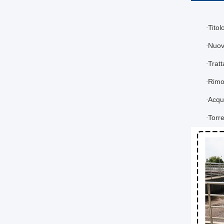
Titol
·
Nuov
·
Trat
·
Rimoz
·
Acqu
·
Torr
·