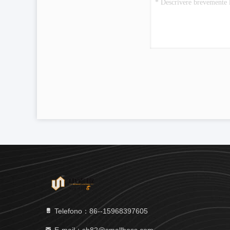
Telefono：86--15968397605