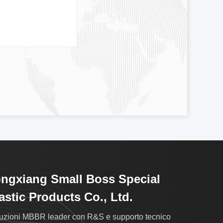
ngxiang Small Boss Special
astic Products Co., Ltd.
uzioni MBBR leader con R&S e supporto tecnico