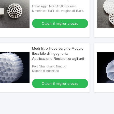
Imballaggio NO: 118,000pcs/mq
Materiale: HDPE del vergine di 100%
Ottieni il miglior prezzo
Medi filtro Hdpe vergine Modulo
flessibile di ingegneria
Applicazione Resistenza agli urti
Port: Shanghai o Ningbo
Numeri di buchi: 38
Ottieni il miglior prezzo