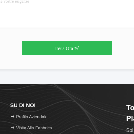
Invia Ora
SU DI NOI
To
Profilo Aziendale
Pl
Visita Alla Fabbrica
Sol