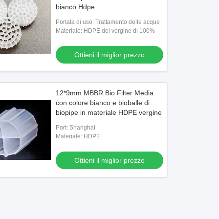
bianco Hdpe
Portata di uso: Trattamento delle acque
Materiale: HDPE del vergine di 100%
Ottieni il miglior prezzo
12*9mm MBBR Bio Filter Media
con colore bianco e bioballe di
biopipe in materiale HDPE vergine
Port: Shanghai
Materiale: HDPE
Ottieni il miglior prezzo