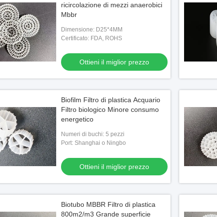
ricircolazione di mezzi anaerobici
Mbbr
Dimensione: D25*4MM
Certificato: FDA, ROHS
Ottieni il miglior prezzo
Biofilm Filtro di plastica Acquario
Filtro biologico Minore consumo
energetico
Numeri di buchi: 5 pezzi
Port: Shanghai o Ningbo
Ottieni il miglior prezzo
Biotubo MBBR Filtro di plastica
800m2/m3 Grande superficie