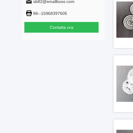
sb82@smallboss.com
86--15968397605
Contatta ora