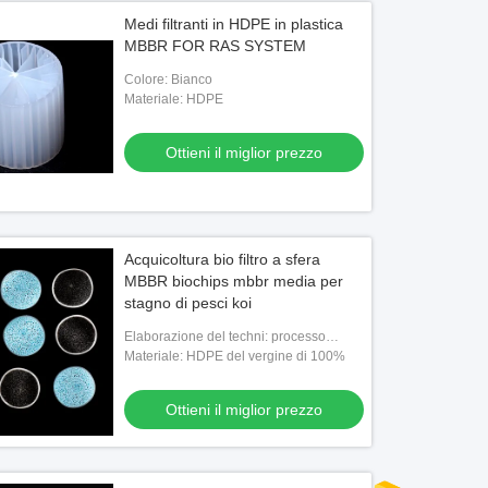
Medi filtranti in HDPE in plastica
MBBR FOR RAS SYSTEM
Colore: Bianco
Materiale: HDPE
Ottieni il miglior prezzo
Acquicoltura bio filtro a sfera
MBBR biochips mbbr media per
stagno di pesci koi
Elaborazione del techni: processo
dell'estrusione
Materiale: HDPE del vergine di 100%
Ottieni il miglior prezzo