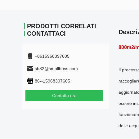
PRODOTTI CORRELATI
Descri
CONTATTACI
800m2/m3
+8615968397605
sb82@smallboss.com
Il process
86--15968397605
raccoglier
aggiornato
Contatta ora
essere ins
funzioname
delle acqu