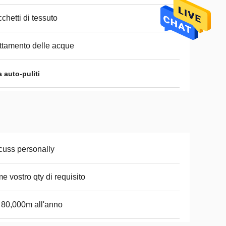
chetti di tessuto
ttamento delle acque
a auto-puliti
cuss personally
e vostro qty di requisito
i 80,000m all'anno