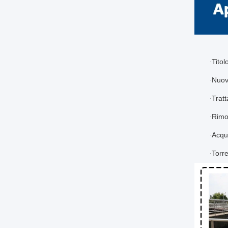
Titol
·
Nuov
·
Trat
·
Rimoz
·
Acqu
·
Torr
·