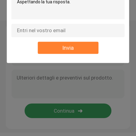
Osservi più
bio- corpo filtrante
Lasciate un messaggio
Portatore MBBR
Ti richiameremo presto!
Invia
trattamento delle acque del mbbr
Lamella Media
Media di filtraggio bio-blocco
Palancola del PVC