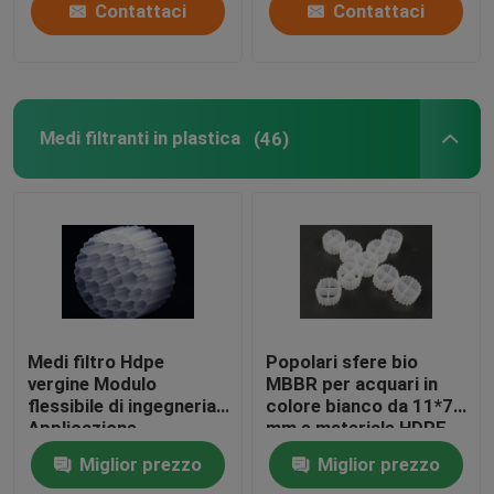
Contattaci
Contattaci
Medi filtranti in plastica
(46)
Medi filtro Hdpe
Popolari sfere bio
vergine Modulo
MBBR per acquari in
flessibile di ingegneria
colore bianco da 11*7
Applicazione
mm e materiale HDPE
Resistenza agli urti
vergine
Miglior prezzo
Miglior prezzo