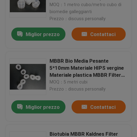
hdpe
MOQ：1 metro cubo/metro cubo di
biomedie galleggianti
Giro della fabbrica
Prezzo：discuss personally
Miglior prezzo
Contattaci
Controllo di qualità
Contattici
MBBR Bio Media Pesante
5*10mm Materiale HIPS vergine
Materiale plastica MBBR Filter
blog
Media
MOQ：5 metri cubi
Prezzo：discuss personally
Richieda una citazione
Miglior prezzo
Contattaci
Medi filtranti MBBR
Bio- media di MBBR
Biotubia MBBR Kaldnes Filter