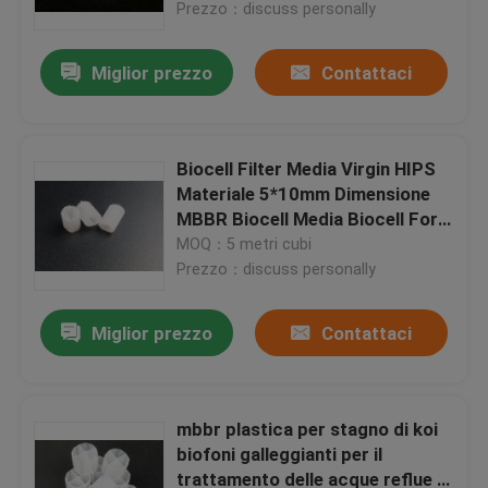
25*4mm media
Prezzo：discuss personally
Miglior prezzo
Contattaci
Biocell Filter Media Virgin HIPS
Materiale 5*10mm Dimensione
MBBR Biocell Media Biocell For
Pond
MOQ：5 metri cubi
Prezzo：discuss personally
Miglior prezzo
Contattaci
Casa
Prodotti
mbbr plastica per stagno di koi
biofoni galleggianti per il
trattamento delle acque reflue in
Circa noi