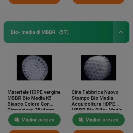
Bio- media di MBBR
(57)
Materiale HDPE vergine
Cina Fabbrica Nuovo
MBBR Bio Media K5
Stampo Bio Media
Bianco Colore Con
Acquicoltura HDPE
Dimensione 25*4mm
MBBR Bio Filter Media
Per attrezzature IFAS
Biomassa Portatore
Miglior prezzo
Miglior prezzo
Media galleggiante