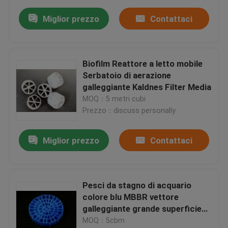
Miglior prezzo
Contattaci
Biofilm Reattore a letto mobile
Serbatoio di aerazione
galleggiante Kaldnes Filter Media
MOQ：5 metri cubi
Prezzo：discuss personally
Miglior prezzo
Contattaci
Pesci da stagno di acquario
colore blu MBBR vettore
galleggiante grande superficie
>1200M2/M3 tecnologia SBR
MOQ：5cbm