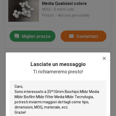
Media Qualsiasi colore
MOQ：5 metri cubi
Medi filtranti in plastica
Prezzo：discuss personally
Medi filtranti galleggianti
Miglior prezzo
Contattaci
Biocell Filter Media
PE08 Tecnologia MBBR Kaldnes
Medi filtranti K1
Lasciate un messaggio
Filter Media per serbatoi
aerobici
Ti richiameremo presto!
MOQ：5cbm
Reattore a biofilm mobile
Prezzo：discuss personally
Medi filtranti Kaldnes
Miglior prezzo
Contattaci
Medi filtranti a sfere BIO