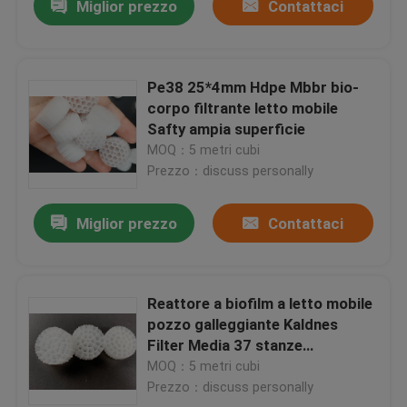
Miglior prezzo
Contattaci
Pe38 25*4mm Hdpe Mbbr bio-
corpo filtrante letto mobile
Safty ampia superficie
MOQ：5 metri cubi
Prezzo：discuss personally
Miglior prezzo
Contattaci
Reattore a biofilm a letto mobile
pozzo galleggiante Kaldnes
Filter Media 37 stanze
800m2/m3
MOQ：5 metri cubi
Prezzo：discuss personally