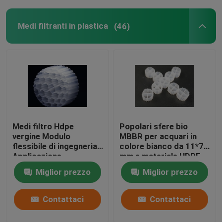
Medi filtranti in plastica
(46)
Medi filtro Hdpe
Popolari sfere bio
vergine Modulo
MBBR per acquari in
flessibile di ingegneria
colore bianco da 11*7
Applicazione
mm e materiale HDPE
Resistenza agli urti
vergine
Miglior prezzo
Miglior prezzo
Contattaci
Contattaci