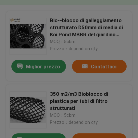
Bio--blocco di galleggiamento
strutturato D50mm di media di
Koi Pond MBBR del giardino
strutturato acquario di Eco di
MOQ：5cbm
corpo filtrante
Prezzo：depend on qty
Miglior prezzo
Contattaci
350 m2/m3 Bioblocco di
plastica per tubi di filtro
strutturati
MOQ：5cbm
Prezzo：depend on qty