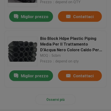
Prezzo：depend on QTY
Miglior prezzo
Contattaci
Bio Block Hdpe Plastic Piping
Media Per Il Trattamento
D'Acqua Nero Colore Caldo Per
L'Acquicoltura
MOQ：5cbm
Prezzo：depend on qty
Miglior prezzo
Contattaci
Casa
Prodotti
Osservi più
Circa noi