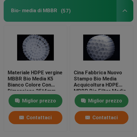
Bio- media di MBBR
(57)
bio- corpo filtrante
Portatore MBBR
trattamento delle acque del mbbr
Materiale HDPE vergine
Cina Fabbrica Nuovo
Lamella Media
MBBR Bio Media K5
Stampo Bio Media
Bianco Colore Con
Acquicoltura HDPE
Dimensione 25*4mm
MBBR Bio Filter Media
Media di filtraggio bio-blocco
Per attrezzature IFAS
Biomassa Portatore
Miglior prezzo
Miglior prezzo
Media galleggiante
Palancola del PVC
Contattaci
Contattaci