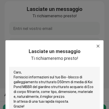
Lasciate un messaggio
Giro della fabbrica
Ti richiameremo presto!
Controllo di qualità
Contattici
Lasciate un messaggio
Ti richiameremo presto!
blog
Richieda una citazione
Medi filtranti MBBR
ALTRE CATEGORIE DAGLI STATI UNITI
Bio- media di MBBR