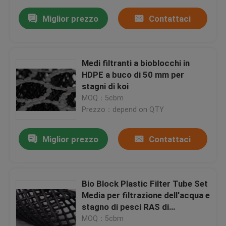
Miglior prezzo
Contattaci
Medi filtranti a bioblocchi in
HDPE a buco di 50 mm per
stagni di koi
MOQ：5cbm
Prezzo：depend on QTY
Miglior prezzo
Contattaci
Bio Block Plastic Filter Tube Set
Media per filtrazione dell'acqua e
stagno di pesci RAS di
allevamento di pesci
MOQ：5cbm