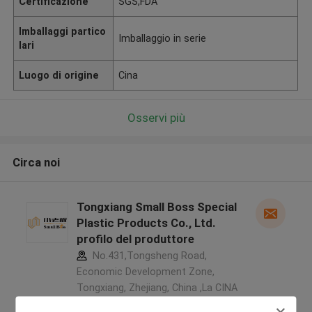
Certificazione
SGS,FDA
Imballaggi partico
Imballaggio in serie
lari
Luogo di origine
Cina
Osservi più
Circa noi
Tongxiang Small Boss Special
Plastic Products Co., Ltd.
profilo del produttore
No.431,Tongsheng Road,
Economic Development Zone,
Tongxiang, Zhejiang, China ,La CINA
5.0