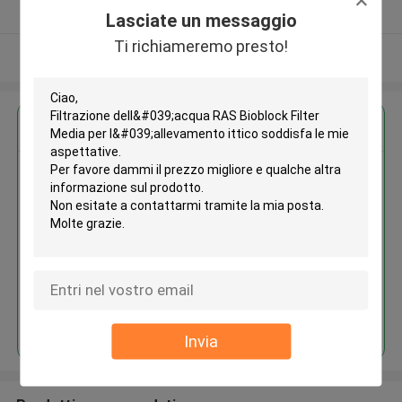
Fornitore verificato
Lasciate un messaggio
Ti richiameremo presto!
Osservi più
Ottieni il miglior prezzo per
Filtrazione dell'acqua RAS
Bioblock Filter Media per
l'allevamento ittico
Continua
Invia