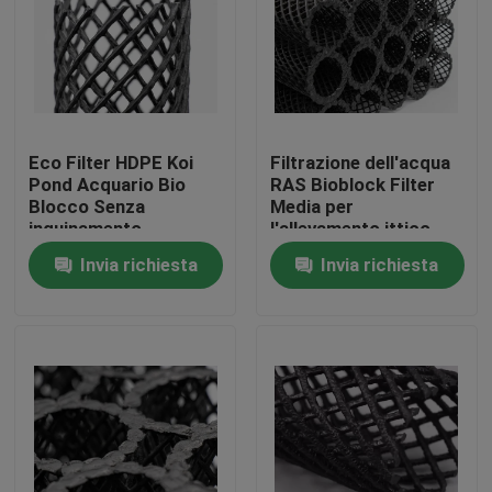
Giro della fabbrica
Controllo di qualità
Eco Filter HDPE Koi
Filtrazione dell'acqua
Pond Acquario Bio
RAS Bioblock Filter
Contattici
Blocco Senza
Media per
inquinamento
l'allevamento ittico
Invia richiesta
Invia richiesta
blog
Richieda una citazione
Medi filtranti MBBR
Bio- media di MBBR