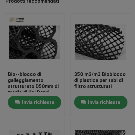
Prodotti raccomandati
Bio--blocco di
350 m2/m3 Bioblocco
galleggiamento
di plastica per tubi di
strutturato D50mm di
filtro strutturati
media di Koi Pond
Casa
MBBR del giardino
Invia richiesta
Invia richiesta
strutturato acquario
di Eco di corpo
Prodotti
filtrante
Circa noi