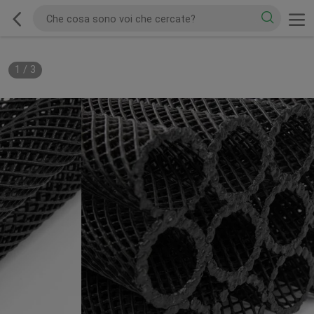
1
/
3