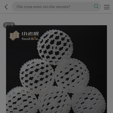
8
/
9