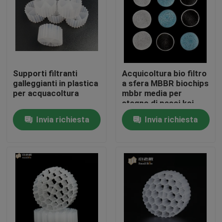
Giro della fabbrica
Controllo di qualità
Supporti filtranti
Acquicoltura bio filtro
galleggianti in plastica
a sfera MBBR biochips
Contattici
per acquacoltura
mbbr media per
stagno di pesci koi
Invia richiesta
Invia richiesta
blog
Richieda una citazione
Medi filtranti MBBR
Bio- media di MBBR