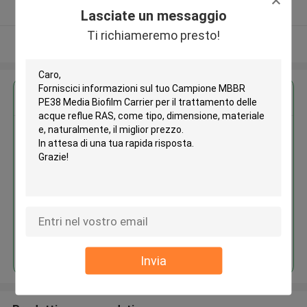
Fornitore verificato
Lasciate un messaggio
Ti richiameremo presto!
Osservi più
Ottieni il miglior prezzo per
Campione MBBR PE38 Media
Biofilm Carrier per il
trattamento delle acque reflue
RAS
Continua
Invia