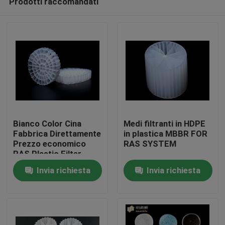
Prodotti raccomandati
Bianco Color Cina
Medi filtranti in HDPE
Fabbrica Direttamente
in plastica MBBR FOR
Prezzo economico
RAS SYSTEM
RAS Plastic Filter
Casa
Media K5
Invia richiesta
Invia richiesta
Prodotti
Circa noi