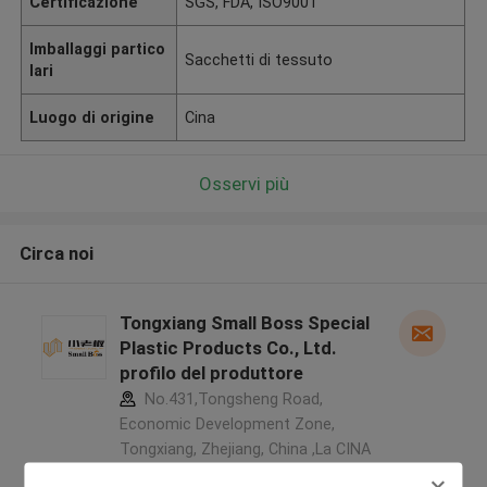
Certificazione
SGS, FDA, ISO9001
Imballaggi partico
Sacchetti di tessuto
lari
Luogo di origine
Cina
Osservi più
Circa noi
Tongxiang Small Boss Special
Plastic Products Co., Ltd.
profilo del produttore
No.431,Tongsheng Road,
Economic Development Zone,
Tongxiang, Zhejiang, China ,La CINA
5.0