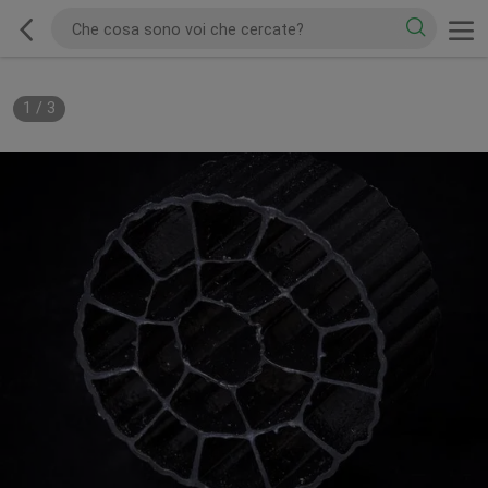
1
/
3