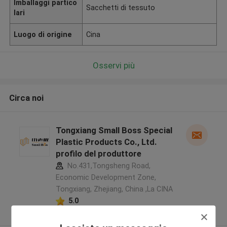
Imballaggi partico
Sacchetti di tessuto
lari
Luogo di origine
Cina
Osservi più
Circa noi
Tongxiang Small Boss Special
Plastic Products Co., Ltd.
profilo del produttore
No.431,Tongsheng Road,
Economic Development Zone,
Tongxiang, Zhejiang, China ,La CINA
5.0
Fornitore verificato