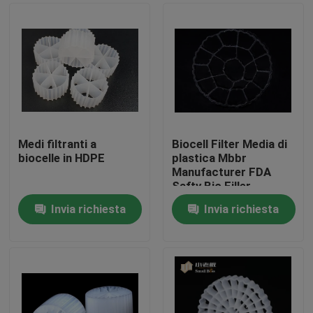
Medi filtranti a
Biocell Filter Media di
biocelle in HDPE
plastica Mbbr
Manufacturer FDA
Safty Bio Filler
Invia richiesta
Invia richiesta
Casa
Prodotti
Circa noi