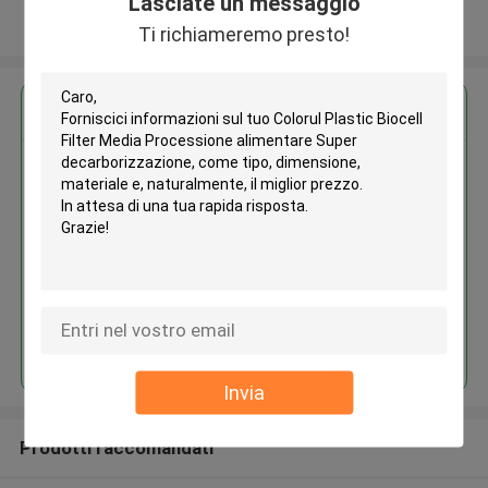
Lasciate un messaggio
Osservi più
Ti richiameremo presto!
Ottieni il miglior prezzo per
Colorul Plastic Biocell Filter
Media Processione alimentare
Super decarborizzazione
Continua
Invia
Prodotti raccomandati