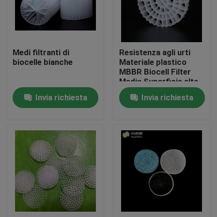
Giro della fabbrica
Medi filtranti di
Resistenza agli urti
Controllo di qualità
biocelle bianche
Materiale plastico
MBBR Biocell Filter
Media Superficie alta
Contattici
Per RAS
Invia richiesta
Invia richiesta
blog
Richieda una citazione
Medi filtranti MBBR
Bio- media di MBBR