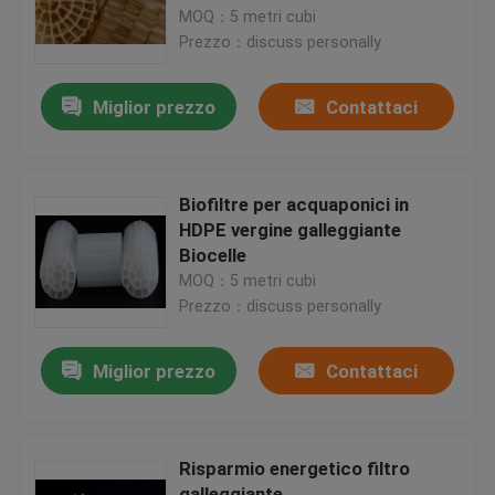
HDPE vergine
MOQ：5 metri cubi
Prezzo：discuss personally
Giro della fabbrica
Miglior prezzo
Contattaci
Controllo di qualità
Contattici
Biofiltre per acquaponici in
HDPE vergine galleggiante
Biocelle
blog
MOQ：5 metri cubi
Prezzo：discuss personally
Richieda una citazione
Miglior prezzo
Contattaci
Medi filtranti MBBR
Risparmio energetico filtro
Bio- media di MBBR
galleggiante