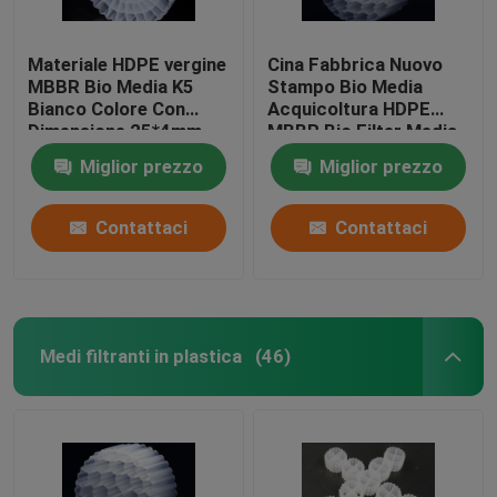
Materiale HDPE vergine
Cina Fabbrica Nuovo
MBBR Bio Media K5
Stampo Bio Media
Bianco Colore Con
Acquicoltura HDPE
Dimensione 25*4mm
MBBR Bio Filter Media
Per attrezzature IFAS
Biomassa Portatore
Miglior prezzo
Miglior prezzo
Media galleggiante
Contattaci
Contattaci
Medi filtranti in plastica
(46)