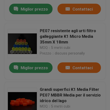
Miglior prezzo
Contattaci
PE07 resistente agli urti filtro
galleggiante K1 Micro Media
35mm X 18mm
MOQ：5 metri cubi
Prezzo：discuss personally
Miglior prezzo
Contattaci
Grandi superfici K1 Media Filter
PE07 MBBR Media per il servizio
idrico del lago
MOQ：5 metri cubi