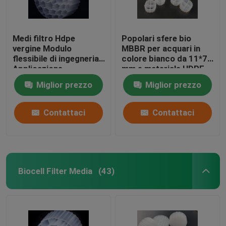
Medi filtro Hdpe
Popolari sfere bio
vergine Modulo
MBBR per acquari in
flessibile di ingegneria
colore bianco da 11*7
Applicazione
mm e materiale HDPE
Resistenza agli urti
vergine
Miglior prezzo
Miglior prezzo
Contattaci
Contattaci
Biocell Filter Media
(43)