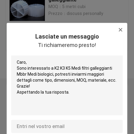
MOQ：5 metri cubi
Prezzo：discuss personally
Medi filtranti in plastica
Medi filtranti galleggianti
Lasciate un messaggio
Miglior prezzo
Contattaci
Ti richiameremo presto!
Biocell Filter Media
Osservi più
Medi filtranti K1
Lasciate un messaggio
Reattore a biofilm mobile
Ti richiameremo presto!
Medi filtranti Kaldnes
Medi filtranti a sfere BIO