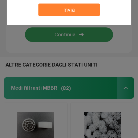
Invia
bio- corpo filtrante
Portatore MBBR
trattamento delle acque del mbbr
ALTRE CATEGORIE DAGLI STATI UNITI
Lamella Media
Medi filtranti MBBR
(82)
Media di filtraggio bio-blocco
Palancola del PVC