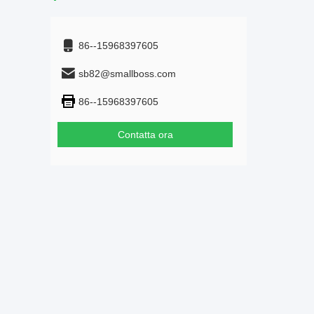
86--15968397605
sb82@smallboss.com
86--15968397605
Contatta ora