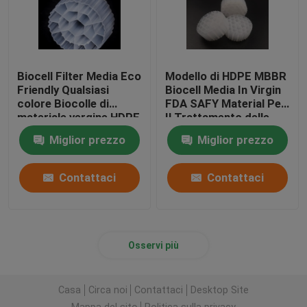
Biocell Filter Media Eco
Modello di HDPE MBBR
Friendly Qualsiasi
Biocell Media In Virgin
colore Biocolle di
FDA SAFY Material Per
materiale vergine HDPE
Il Trattamento delle
Acque di Scarico
Miglior prezzo
Miglior prezzo
Contattaci
Contattaci
Osservi più
Casa
Circa noi
Contattaci
Desktop Site
Mappa del sito
Politica sulla privacy