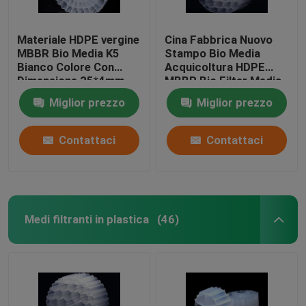
Materiale HDPE vergine
Cina Fabbrica Nuovo
MBBR Bio Media K5
Stampo Bio Media
Bianco Colore Con
Acquicoltura HDPE
Dimensione 25*4mm
MBBR Bio Filter Media
Per attrezzature IFAS
Biomassa Portatore
Miglior prezzo
Miglior prezzo
Media galleggiante
Contattaci
Contattaci
Medi filtranti in plastica
(46)