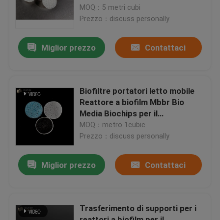
MOQ：5 metri cubi
Prezzo：discuss personally
Giro della fabbrica
Miglior prezzo
Contattaci
Controllo di qualità
Contattici
Biofiltre portatori letto mobile
Reattore a biofilm Mbbr Bio
Media Biochips per il
blog
trattamento dell'acqua
MOQ：metro 1cubic
Prezzo：discuss personally
Richieda una citazione
Miglior prezzo
Contattaci
Medi filtranti MBBR
Trasferimento di supporti per i
Bio- media di MBBR
reattori a biofilm per il