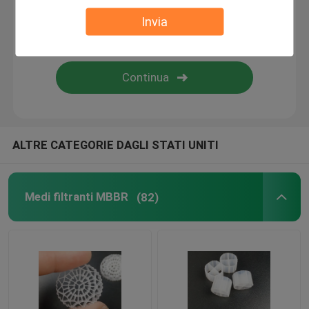
Invia
bio- corpo filtrante
Portatore MBBR
trattamento delle acque del mbbr
ALTRE CATEGORIE DAGLI STATI UNITI
Lamella Media
Medi filtranti MBBR
(82)
Media di filtraggio bio-blocco
Palancola del PVC