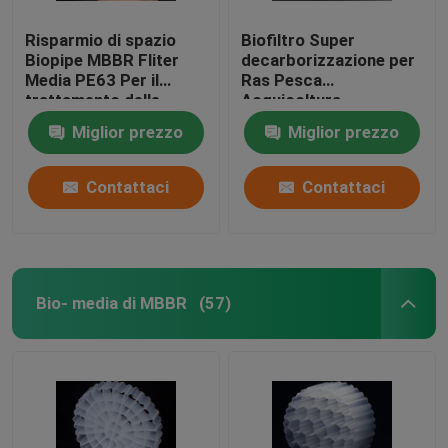
Risparmio di spazio
Biofiltro Super
Biopipe MBBR Fliter
decarborizzazione per
Media PE63 Per il
Ras Pesca
trattamento delle
Acquicoltura
acque reflue / RAS Con
Miglior prezzo
Miglior prezzo
tecnologia A2/O di
colore bianco
Contattaci
Contattaci
Bio- media di MBBR
(57)