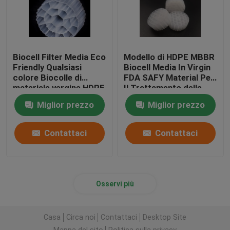
Biocell Filter Media Eco
Modello di HDPE MBBR
Friendly Qualsiasi
Biocell Media In Virgin
colore Biocolle di
FDA SAFY Material Per
materiale vergine HDPE
Il Trattamento delle
Acque di Scarico
Miglior prezzo
Miglior prezzo
Contattaci
Contattaci
Osservi più
Casa
Circa noi
Contattaci
Desktop Site
Mappa del sito
Politica sulla privacy