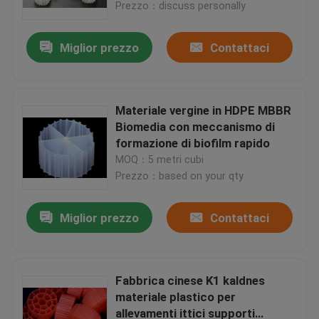
colore bianco
Prezzo：discuss personally
Miglior prezzo
Contattaci
Materiale vergine in HDPE MBBR
Biomedia con meccanismo di
formazione di biofilm rapido
MOQ：5 metri cubi
Prezzo：based on your qty
Miglior prezzo
Contattaci
Casa
Prodotti
Fabbrica cinese K1 kaldnes
materiale plastico per
allevamenti ittici supporti
Circa noi