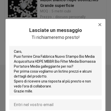
Grande superficie
MOQ：5 metri cubi
Medi filtranti in plastica
Prezzo：discuss personally
Medi filtranti galleggianti
Lasciate un messaggio
Miglior prezzo
Contattaci
Ti richiameremo presto!
Biocell Filter Media
Osservi più
Medi filtranti K1
Lasciate un messaggio
Reattore a biofilm mobile
Ti richiameremo presto!
Medi filtranti Kaldnes
Medi filtranti a sfere BIO