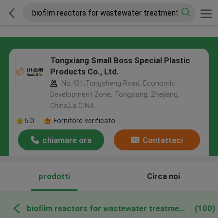
Tongxiang Small Boss Special Plastic
Products Co., Ltd.
No.431,Tongsheng Road, Economic
Development Zone, Tongxiang, Zhejiang,
China,La CINA
5.0
Fornitore verificato
chiamare ora
Contattaci
prodotti
Circa noi
biofilm reactors for wastewater treatment produzione online
(100)