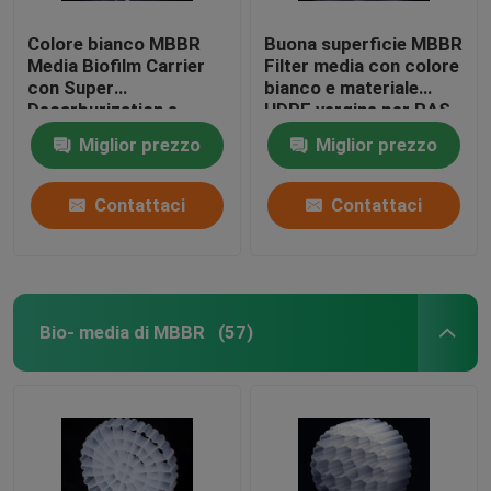
Colore bianco MBBR
Buona superficie MBBR
Media Biofilm Carrier
Filter media con colore
con Super
bianco e materiale
Decarburization e
HDPE vergine per RAS
materiale HDPE vergine
Miglior prezzo
Miglior prezzo
Contattaci
Contattaci
Bio- media di MBBR
(57)