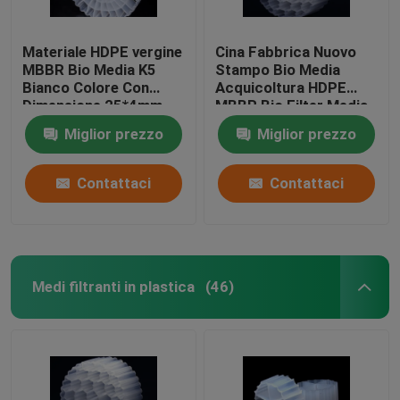
Materiale HDPE vergine
Cina Fabbrica Nuovo
MBBR Bio Media K5
Stampo Bio Media
Bianco Colore Con
Acquicoltura HDPE
Dimensione 25*4mm
MBBR Bio Filter Media
Per attrezzature IFAS
Biomassa Portatore
Miglior prezzo
Miglior prezzo
Media galleggiante
Contattaci
Contattaci
Medi filtranti in plastica
(46)