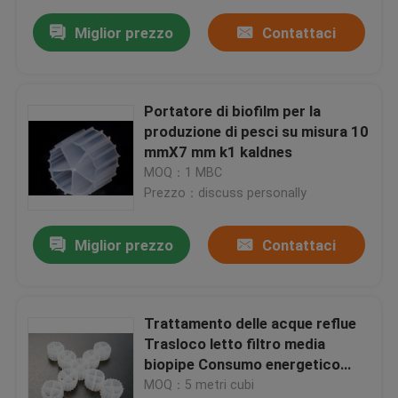
Miglior prezzo
Contattaci
Portatore di biofilm per la
produzione di pesci su misura 10
mmX7 mm k1 kaldnes
MOQ：1 MBC
Prezzo：discuss personally
Miglior prezzo
Contattaci
Trattamento delle acque reflue
Trasloco letto filtro media
biopipe Consumo energetico
inferiore media fab k1 11*7mm
MOQ：5 metri cubi