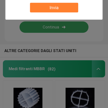
Invia
bio- corpo filtrante
Portatore MBBR
trattamento delle acque del mbbr
ALTRE CATEGORIE DAGLI STATI UNITI
Lamella Media
Medi filtranti MBBR
(82)
Media di filtraggio bio-blocco
Palancola del PVC