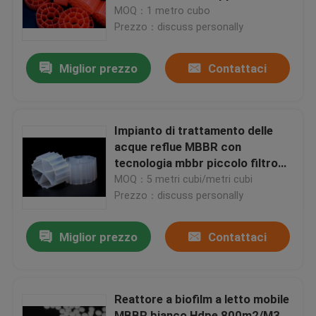
biotrasportatori galleggianti per
MOQ：1 metro cubo
l'acquacoltura RAS mbbr
Prezzo：discuss personally
Giro della fabbrica
reattore HDPE FDA SAFTY
Miglior prezzo
Contattaci
Controllo di qualità
Contattici
Impianto di trattamento delle
acque reflue MBBR con
tecnologia mbbr piccolo filtro
blog
biologico sospensione plastica
MOQ：5 metri cubi/metri cubi
bio media in India
Prezzo：discuss personally
Richieda una citazione
Miglior prezzo
Contattaci
Medi filtranti MBBR
Reattore a biofilm a letto mobile
Bio- media di MBBR
MBBR bianco Hdpe 800m2/M3