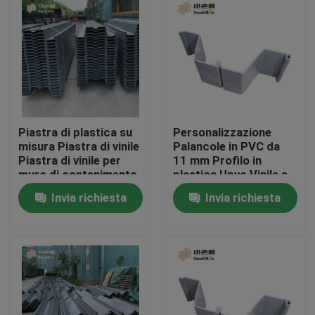
Giro della fabbrica
Controllo di qualità
Contattici
Piastra di plastica su
Personalizzazione
misura Piastra di vinile
Palancole in PVC da
Piastra di vinile per
11 mm Profilo in
blog
muro di contenimento
plastica Upvc Vinile a
Soluzione di lago
forma di z in plastica
Invia richiesta
Invia richiesta
d'acqua
Richieda una citazione
Medi filtranti MBBR
Bio- media di MBBR