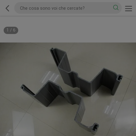
1
/
6