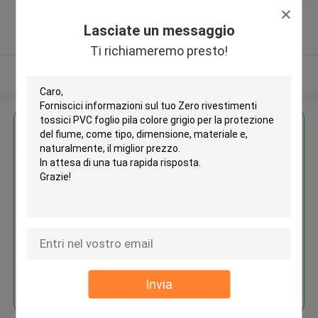
Tongxiang, Zhejiang, China ,La CINA
5.0
Lasciate un messaggio
Fornitore verificato
Ti richiameremo presto!
Osservi più
Ottieni il miglior prezzo per
Zero rivestimenti tossici PVC
foglio pila colore grigio per la
protezione del fiume
Continua
Invia