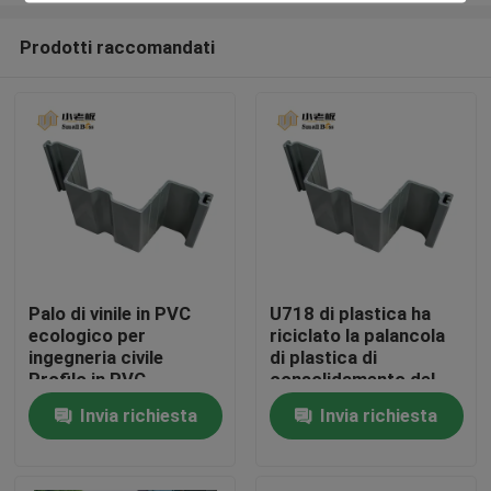
Prodotti raccomandati
Palo di vinile in PVC
U718 di plastica ha
ecologico per
riciclato la palancola
Casa
ingegneria civile
di plastica di
Profilo in PVC
consolidamento del
letto di fiume di
Invia richiesta
Invia richiesta
Prodotti
consolidamento
dell'argine delle
palancole del vinile
Circa noi