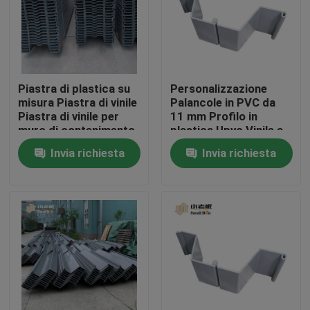
Giro della fabbrica
Controllo di qualità
Piastra di plastica su
Personalizzazione
misura Piastra di vinile
Palancole in PVC da
Piastra di vinile per
11 mm Profilo in
Contattici
muro di contenimento
plastica Upvc Vinile a
Soluzione di lago
forma di z in plastica
Invia richiesta
Invia richiesta
d'acqua
blog
Richieda una citazione
Medi filtranti MBBR
Bio- media di MBBR