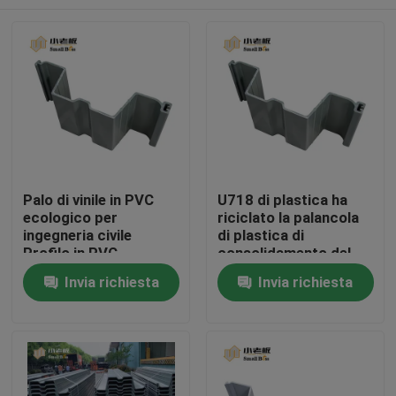
Palo di vinile in PVC
U718 di plastica ha
ecologico per
riciclato la palancola
ingegneria civile
di plastica di
Profilo in PVC
consolidamento del
letto di fiume di
Casa
Invia richiesta
Invia richiesta
consolidamento
dell'argine delle
palancole del vinile
Prodotti
Circa noi