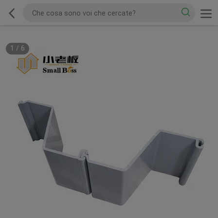
1
/
6