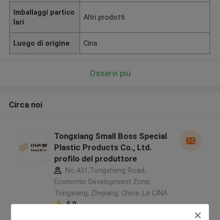
Imballaggi partico
Altri prodotti
lari
Luogo di origine
Cina
Osservi più
Circa noi
Tongxiang Small Boss Special
Plastic Products Co., Ltd.
profilo del produttore
No.431,Tongsheng Road,
Economic Development Zone,
Tongxiang, Zhejiang, China ,La CINA
5.0
Fornitore verificato