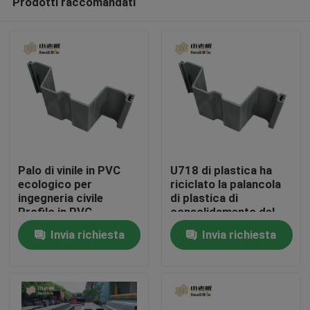
Prodotti raccomandati
Palo di vinile in PVC
U718 di plastica ha
ecologico per
riciclato la palancola
ingegneria civile
di plastica di
Profilo in PVC
consolidamento del
Casa
letto di fiume di
Invia richiesta
Invia richiesta
consolidamento
dell'argine delle
Prodotti
palancole del vinile
Circa noi