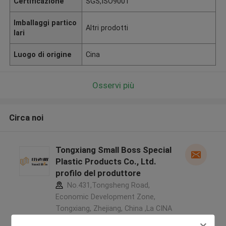
Certificazione
SGS,ISO9001
Imballaggi partico
Altri prodotti
lari
Luogo di origine
Cina
Osservi più
Circa noi
Tongxiang Small Boss Special
Plastic Products Co., Ltd.
profilo del produttore
No.431,Tongsheng Road,
Economic Development Zone,
Tongxiang, Zhejiang, China ,La CINA
5.0