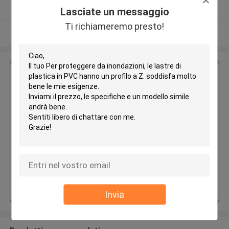
Fornitore verificato
Lasciate un messaggio
Ti richiameremo presto!
Osservi più
Ottieni il miglior prezzo per
Per proteggere da inondazioni,
le lastre di plastica in PVC hanno
un profilo a Z.
Continua
Invia