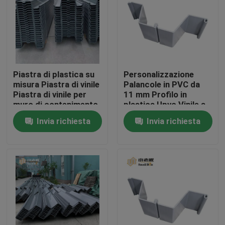
Giro della fabbrica
Controllo di qualità
Piastra di plastica su
Personalizzazione
misura Piastra di vinile
Palancole in PVC da
Contattici
Piastra di vinile per
11 mm Profilo in
muro di contenimento
plastica Upvc Vinile a
Soluzione di lago
forma di z in plastica
Invia richiesta
Invia richiesta
blog
d'acqua
Richieda una citazione
Medi filtranti MBBR
Bio- media di MBBR