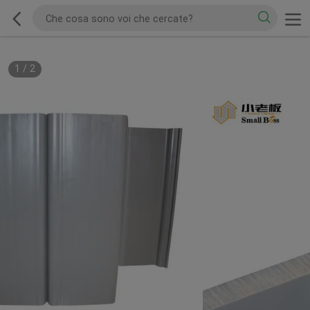
1
/
2