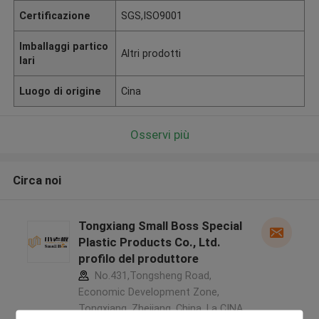
Certificazione
SGS,ISO9001
Imballaggi partico
Altri prodotti
lari
Luogo di origine
Cina
Osservi più
Circa noi
Tongxiang Small Boss Special
Plastic Products Co., Ltd.
profilo del produttore
No.431,Tongsheng Road,
Economic Development Zone,
Tongxiang, Zhejiang, China ,La CINA