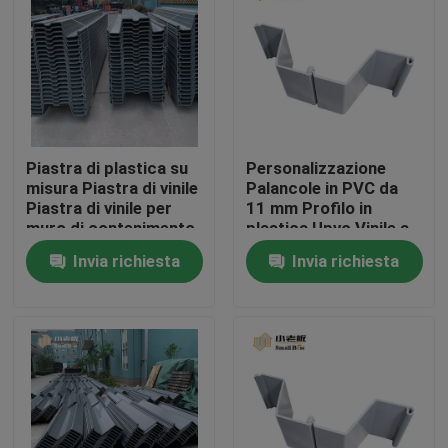
Giro della fabbrica
Controllo di qualità
Piastra di plastica su
Personalizzazione
Contattici
misura Piastra di vinile
Palancole in PVC da
Piastra di vinile per
11 mm Profilo in
muro di contenimento
plastica Upvc Vinile a
blog
Soluzione di lago
forma di z in plastica
Invia richiesta
Invia richiesta
d'acqua
Richieda una citazione
Medi filtranti MBBR
Bio- media di MBBR