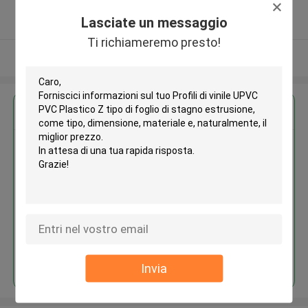
5.0
Lasciate un messaggio
Fornitore verificato
Ti richiameremo presto!
Osservi più
Ottieni il miglior prezzo per
Profili di vinile UPVC PVC
Plastico Z tipo di foglio di
stagno estrusione
Continua
Invia