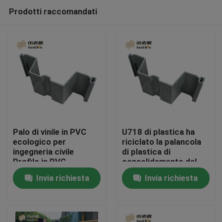
Prodotti raccomandati
Palo di vinile in PVC
U718 di plastica ha
ecologico per
riciclato la palancola
ingegneria civile
di plastica di
Casa
Profilo in PVC
consolidamento del
letto di fiume di
Invia richiesta
Invia richiesta
consolidamento
Prodotti
dell'argine delle
palancole del vinile
Circa noi