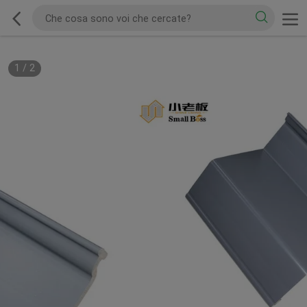
1
/
2