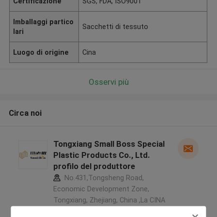
Certificazione
SGS, FDA, ISO9001
Imballaggi partico
Sacchetti di tessuto
lari
Luogo di origine
Cina
Osservi più
Circa noi
Tongxiang Small Boss Special
Plastic Products Co., Ltd.
profilo del produttore
No.431,Tongsheng Road,
Economic Development Zone,
Tongxiang, Zhejiang, China ,La CINA
5.0