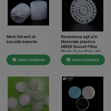
Giro della fabbrica
Controllo di qualità
Medi filtranti di
Resistenza agli urti
biocelle bianche
Materiale plastico
Contattici
MBBR Biocell Filter
Media Superficie alta
Per RAS
Invia richiesta
Invia richiesta
blog
Richieda una citazione
Medi filtranti MBBR
Bio- media di MBBR