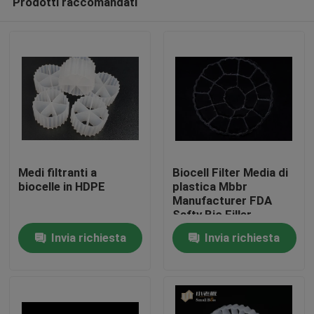
Prodotti raccomandati
Medi filtranti a
Biocell Filter Media di
biocelle in HDPE
plastica Mbbr
Manufacturer FDA
Safty Bio Filler
Casa
Invia richiesta
Invia richiesta
Prodotti
Circa noi