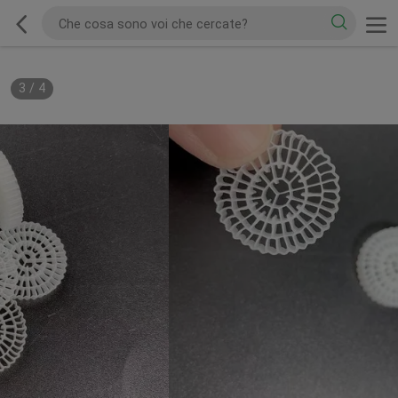
3
/
4