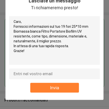
Lasciate un messaggio
Osservi più
Ti richiameremo presto!
Ottieni il miglior prezzo per
19 fori 25*10 mm Biomassa
bianca Filtro Portatore Biofilm
UV resistente
Continua
Invia
Prodotti raccomandati