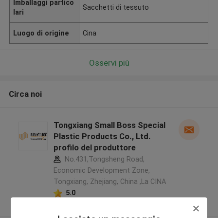
Imballaggi partico
Sacchetti di tessuto
lari
Luogo di origine
Cina
Osservi più
Circa noi
Tongxiang Small Boss Special
Plastic Products Co., Ltd.
profilo del produttore
No.431,Tongsheng Road,
Economic Development Zone,
Tongxiang, Zhejiang, China ,La CINA
5.0
Fornitore verificato