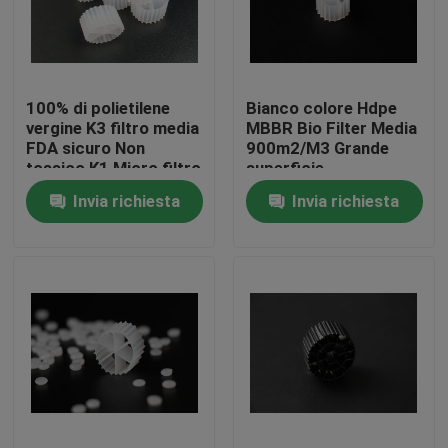
Giro della fabbrica
100% di polietilene
Bianco colore Hdpe
Controllo di qualità
vergine K3 filtro media
MBBR Bio Filter Media
FDA sicuro Non
900m2/M3 Grande
tossico K1 Micro filtro
superficie
Contattici
MBBR reattore
Invia richiesta
Invia richiesta
biomover produttore
cinese
blog
Richieda una citazione
Medi filtranti MBBR
Bio- media di MBBR