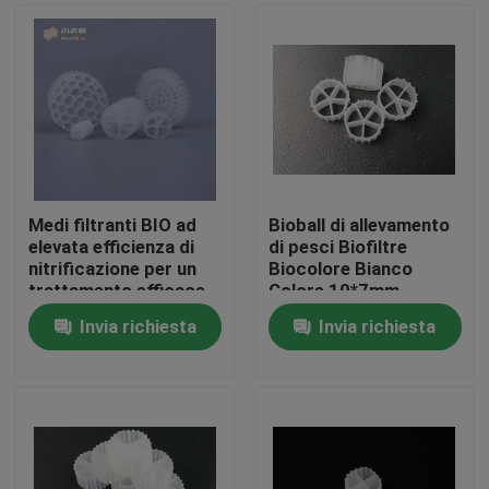
Medi filtranti BIO ad
Bioball di allevamento
elevata efficienza di
di pesci Biofiltre
nitrificazione per un
Biocolore Bianco
trattamento efficace
Colore 10*7mm
delle acque reflue
Riempitore
Invia richiesta
Invia richiesta
galleggiante 100%
Casa
Biofiltre in HDPE
vergine
Prodotti
Circa noi