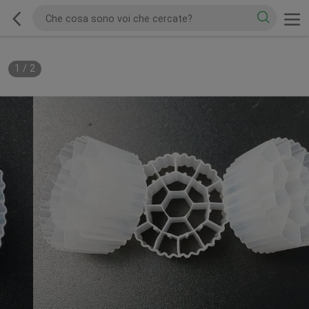
1
/
2