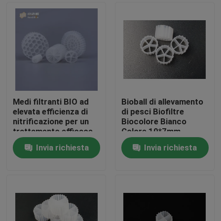
Medi filtranti BIO ad
Bioball di allevamento
elevata efficienza di
di pesci Biofiltre
nitrificazione per un
Biocolore Bianco
trattamento efficace
Colore 10*7mm
delle acque reflue
Riempitore
Invia richiesta
Invia richiesta
galleggiante 100%
Casa
Biofiltre in HDPE
vergine
Prodotti
Circa noi