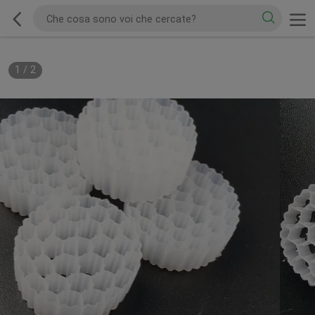
1
/
2