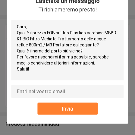
Lasciate un messaggio
Osservi più
Ti richiameremo presto!
Ottieni il miglior prezzo per
Plastico aerobico MBBR K1 BIO
Filtro Mediato Trattamento delle
acque reflue 800m2 / M3
Portatore galleggiante
Continua
Invia
Prodotti raccomandati