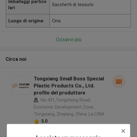
Imballaggi partico
Sacchetti di tessuto
lari
Luogo di origine
Cina
Osservi più
Circa noi
Tongxiang Small Boss Special
Plastic Products Co., Ltd.
profilo del produttore
No.431,Tongsheng Road,
Economic Development Zone,
Tongxiang, Zhejiang, China ,La CINA
5.0
Fornitore verificato