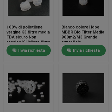
Giro della fabbrica
100% di polietilene
Bianco colore Hdpe
Controllo di qualità
vergine K3 filtro media
MBBR Bio Filter Media
FDA sicuro Non
900m2/M3 Grande
tossico K1 Micro filtro
superficie
Contattici
MBBR reattore
Invia richiesta
Invia richiesta
biomover produttore
cinese
blog
Richieda una citazione
Medi filtranti MBBR
Bio- media di MBBR