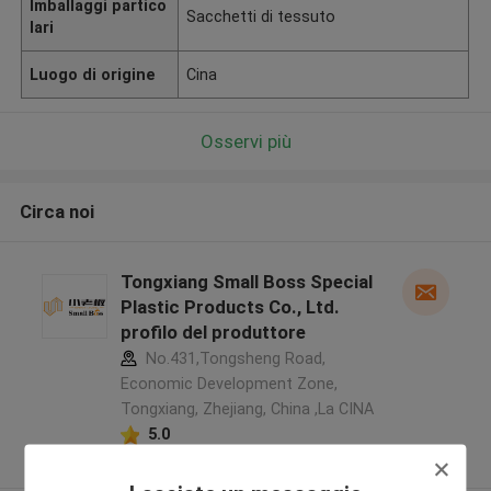
Imballaggi partico
Sacchetti di tessuto
lari
Luogo di origine
Cina
Osservi più
Circa noi
Tongxiang Small Boss Special
Plastic Products Co., Ltd.
profilo del produttore
No.431,Tongsheng Road,
Economic Development Zone,
Tongxiang, Zhejiang, China ,La CINA
5.0
Fornitore verificato