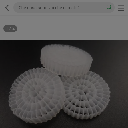
1
/
2