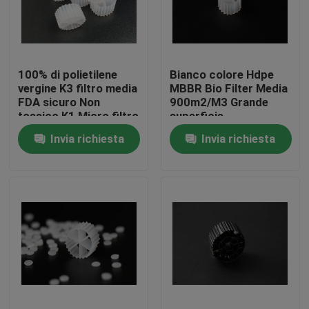
Giro della fabbrica
100% di polietilene
Bianco colore Hdpe
Controllo di qualità
vergine K3 filtro media
MBBR Bio Filter Media
FDA sicuro Non
900m2/M3 Grande
tossico K1 Micro filtro
superficie
Contattici
MBBR reattore
Invia richiesta
Invia richiesta
biomover produttore
cinese
blog
Richieda una citazione
Medi filtranti MBBR
Bio- media di MBBR