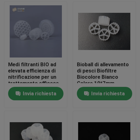
Medi filtranti BIO ad
Bioball di allevamento
elevata efficienza di
di pesci Biofiltre
nitrificazione per un
Biocolore Bianco
trattamento efficace
Colore 10*7mm
delle acque reflue
Riempitore
Invia richiesta
Invia richiesta
galleggiante 100%
Casa
Biofiltre in HDPE
vergine
Prodotti
Circa noi