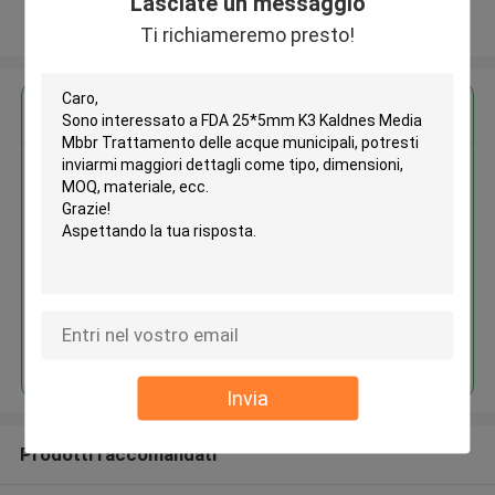
Lasciate un messaggio
Osservi più
Ti richiameremo presto!
Ottieni il miglior prezzo per
FDA 25*5mm K3 Kaldnes Media
Mbbr Trattamento delle acque
municipali
Continua
Invia
Prodotti raccomandati