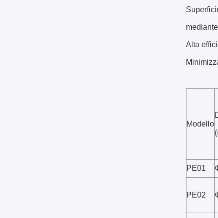
Superfici
mediante 
Alta effi
Minimizza
Modello
PE01
PE02