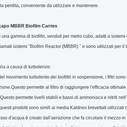
e la perdita, conveniente da utilizzare e mantenere.
capo MBBR Biofilm Carries
una gamma di biofiltri, venduti per metro cubo, adatti a sistemi 
amati sistemi "Biofilm Reactor (MBBR) " e sono utilizzati per il 
zia a causa di turbolenze:
el movimento turbolento dei biofiltri in sospensione, i filtri sono
one.Questo permette al filtro di raggiungere l'efficacia ottima
Questo permette livelli stabili e bassi di ammoniaca e nitriti nell
i questi prodotti sono simili ai media Kaldnes brevettati utilizzati
 flusso d'acqua è creato dall'aerazione che fa circolare il mezzo in