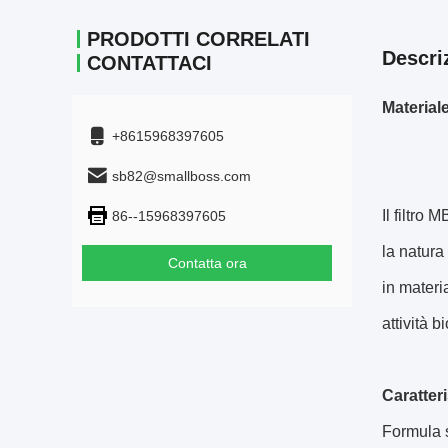
PRODOTTI CORRELATI
Descri
CONTATTACI
Material
+8615968397605
sb82@smallboss.com
Il filtro
86--15968397605
la natura
Contatta ora
in materi
attività b
Caratteri
Formula s