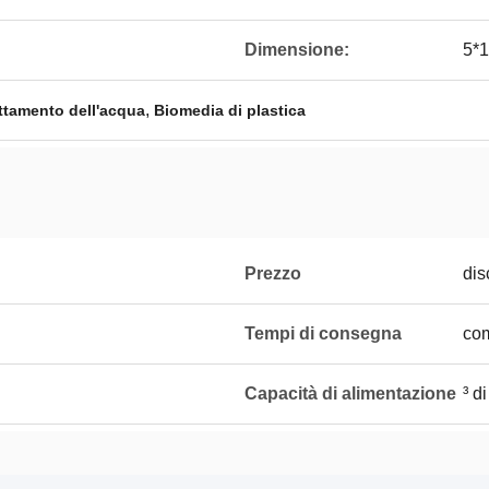
Dimensione:
5*
,
rattamento dell'acqua
Biomedia di plastica
Prezzo
dis
Tempi di consegna
com
Capacità di alimentazione
³ d