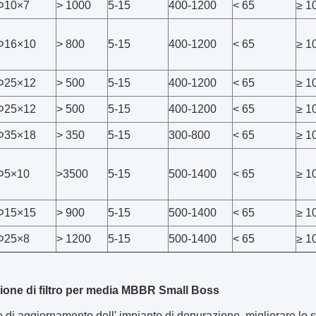
Φ10×7
> 1000
5-15
400-1200
< 65
≥ 1
Φ16×10
> 800
5-15
400-1200
< 65
≥ 1
Φ25×12
> 500
5-15
400-1200
< 65
≥ 1
Φ25×12
> 500
5-15
400-1200
< 65
≥ 1
Φ35×18
> 350
5-15
300-800
< 65
≥ 1
Φ5×10
>3500
5-15
500-1400
< 65
≥ 1
Φ15×15
> 900
5-15
500-1400
< 65
≥ 1
Φ25×8
> 1200
5-15
500-1400
< 65
≥ 1
ione di filtro per media MBBR Small Boss
to di aggiornamento dell' impianto di depurazione, migliorare lo 