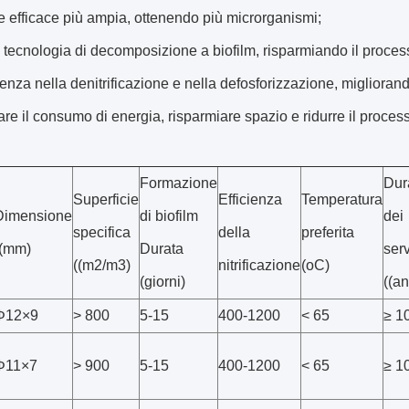
e efficace più ampia, ottenendo più microrganismi;
tecnologia di decomposizione a biofilm, risparmiando il processo
cienza nella denitrificazione e nella defosforizzazione, migliorand
re il consumo di energia, risparmiare spazio e ridurre il proces
Formazione
Dur
Superficie
Efficienza
Temperatura
Dimensione
di biofilm
dei
specifica
della
preferita
((mm)
Durata
serv
((m2/m3)
nitrificazione
(oC)
(giorni)
((an
Φ12×9
> 800
5-15
400-1200
< 65
≥ 1
Φ11×7
> 900
5-15
400-1200
< 65
≥ 1