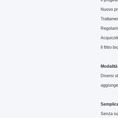
Nuovo pro
Trattamen
Regolamen
Acquicolt
Il filtro 
Modalità 
Diversi s
aggiungen
Semplic
Senza sup