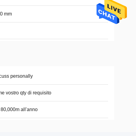
10 mm
cuss personally
e vostro qty di requisito
i 80,000m all'anno