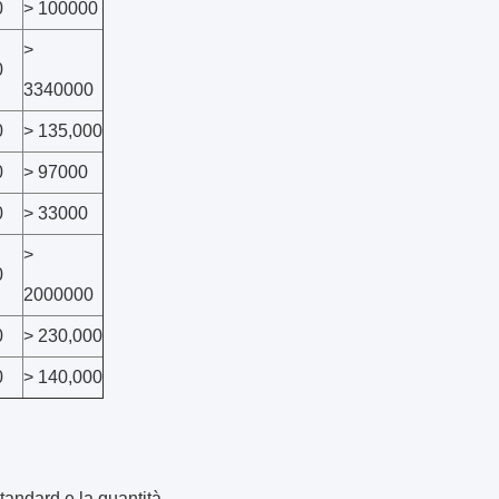
0
> 100000
>
0
3340000
0
> 135,000
0
> 97000
0
> 33000
>
0
2000000
0
> 230,000
0
> 140,000
standard e la quantità