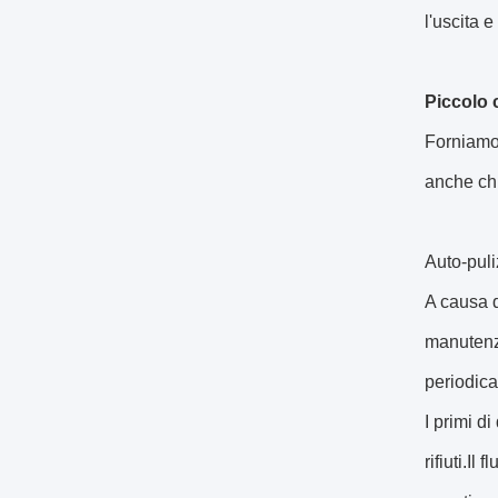
l'uscita 
Piccolo 
Forniamo 
anche chi
Auto-puli
A causa d
manutenzi
periodica
I primi d
rifiuti.Il