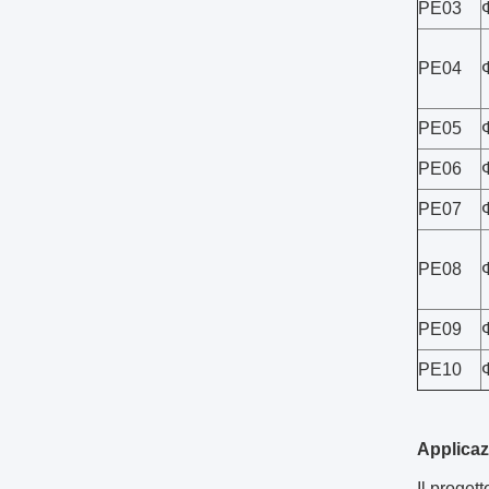
PE03
PE04
PE05
PE06
PE07
PE08
PE09
PE10
Applicaz
Il proget