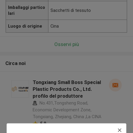
Imballaggi partico
Sacchetti di tessuto
lari
Luogo di origine
Cina
Osservi più
Circa noi
Tongxiang Small Boss Special
Plastic Products Co., Ltd.
profilo del produttore
No.431,Tongsheng Road,
Economic Development Zone,
Tongxiang, Zhejiang, China ,La CINA
5.0
Fornitore verificato