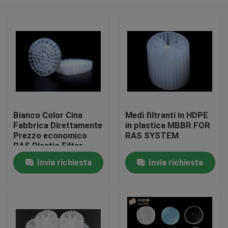
Bianco Color Cina
Medi filtranti in HDPE
Fabbrica Direttamente
in plastica MBBR FOR
Prezzo economico
RAS SYSTEM
RAS Plastic Filter
Media K5
Casa
Invia richiesta
Invia richiesta
Prodotti
Circa noi