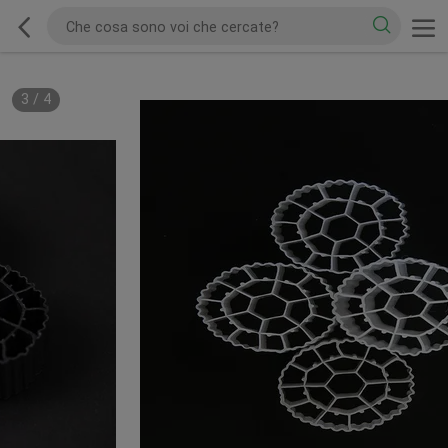
3
/
4