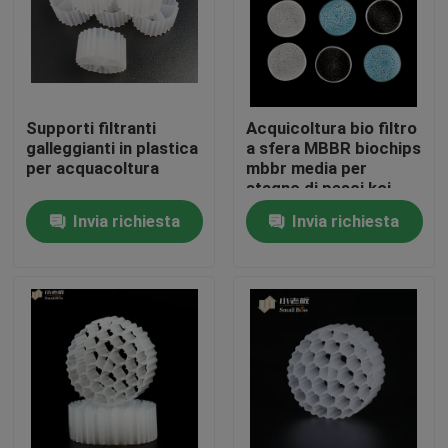
Giro della fabbrica
Controllo di qualità
Supporti filtranti
Acquicoltura bio filtro
galleggianti in plastica
a sfera MBBR biochips
per acquacoltura
mbbr media per
Contattici
stagno di pesci koi
Invia richiesta
Invia richiesta
blog
Richieda una citazione
Medi filtranti MBBR
Bio- media di MBBR