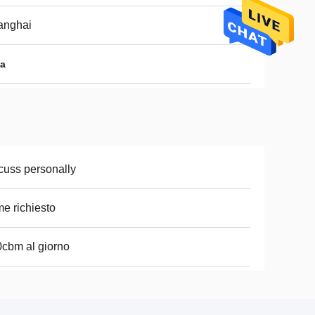
anghai
ia
cuss personally
e richiesto
cbm al giorno