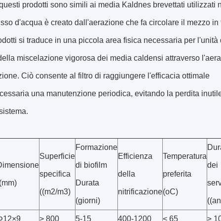
i questi prodotti sono simili ai media Kaldnes brevettati utilizzati
 flusso d'acqua è creato dall'aerazione che fa circolare il mezzo in
dotti si traduce in una piccola area fisica necessaria per l'unità d
ella miscelazione vigorosa dei media caldensi attraverso l'aera
one. Ciò consente al filtro di raggiungere l'efficacia ottimale
essaria una manutenzione periodica, evitando la perdita inutile
l sistema.
Formazione
Dur
Superficie
Efficienza
Temperatura
Dimensione
di biofilm
dei
specifica
della
preferita
((mm)
Durata
serv
((m2/m3)
nitrificazione
(oC)
(giorni)
((an
Φ12×9
> 800
5-15
400-1200
< 65
≥ 1