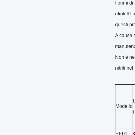
I primi d
rifiuti.Il
questi pro
A causa d
manutenzi
Non è nec
nitriti ne
Modello
PE01