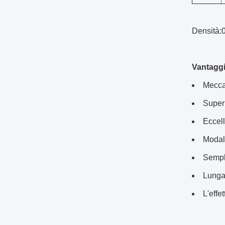
Densità:
Vantaggi
Meccan
Super
Eccell
Modali
Sempl
Lunga
L'effe