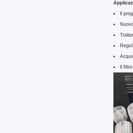
Applicaz
Il pro
Nuovo 
Tratta
Regola
Acquic
Il fil