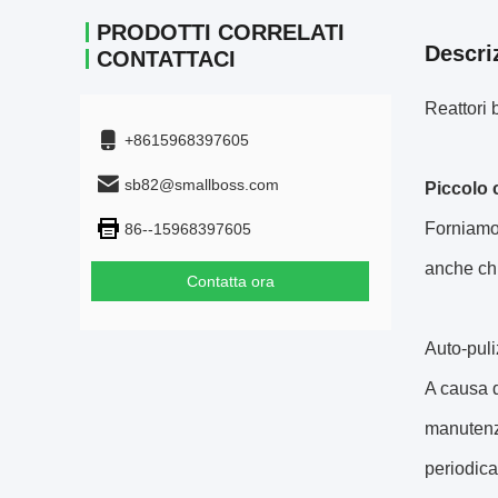
PRODOTTI CORRELATI
Descri
CONTATTACI
Reattori 
+8615968397605
sb82@smallboss.com
Piccolo 
Forniamo 
86--15968397605
anche chi
Contatta ora
Auto-puli
A causa d
manutenzi
periodica