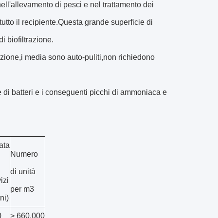
 nell'allevamento di pesci e nel trattamento dei
 tutto il recipiente.Questa grande superficie di
i biofiltrazione.
zione,i media sono auto-puliti,non richiedono
 di batteri e i conseguenti picchi di ammoniaca e
ata
Numero
di unità
izi
per m3
ni)
0
> 660,000