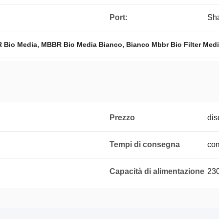
Port:
Sh
,
,
R Bio Media
MBBR Bio Media Bianco
Bianco Mbbr Bio Filter Med
Prezzo
dis
Tempi di consegna
com
Capacità di alimentazione
230