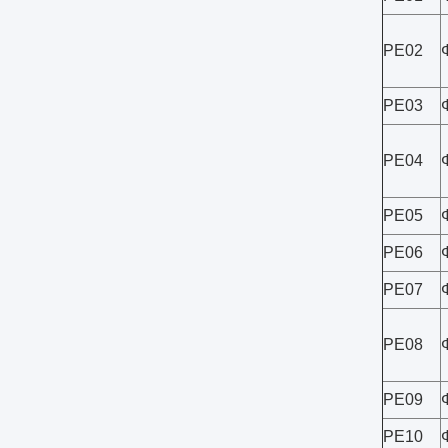
PE02
PE03
PE04
PE05
PE06
PE07
PE08
PE09
PE10