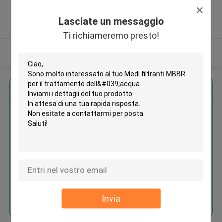
Tongxiang, Zhejiang, China ,La CINA
5.0
Lasciate un messaggio
Fornitore verificato
Ti richiameremo presto!
Osservi più
Ottieni il miglior prezzo per
Medi filtranti MBBR per il
trattamento dell'acqua
Continua
Invia