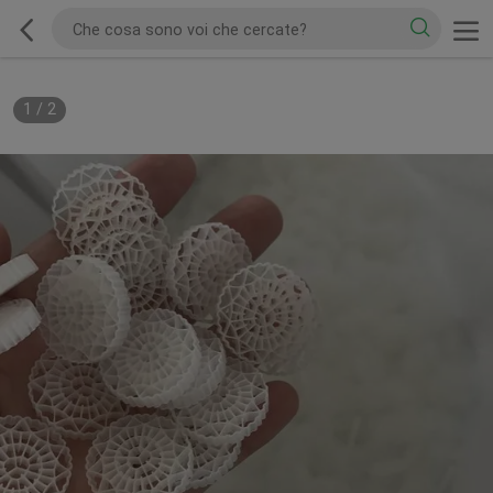
1
/
2