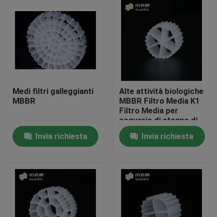
Giro della fabbrica
Controllo di qualità
Contattici
Medi filtri galleggianti
Alte attività biologiche
MBBR
MBBR Filtro Media K1
Filtro Media per
blog
acquario di stagno di
koi
Invia richiesta
Invia richiesta
Richieda una citazione
Medi filtranti MBBR
Bio- media di MBBR