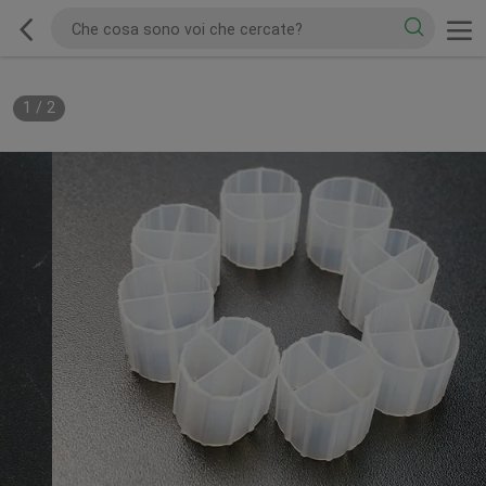
1
/
2