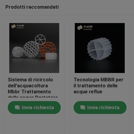
Prodotti raccomandati
Sistema di ricircolo
Tecnologia MBBR per
dell'acquacoltura
il trattamento delle
Mbbr Trattamento
acque reflue
Casa
delle acque Portatore
galleggiante
Invia richiesta
Invia richiesta
Prodotti
Circa noi