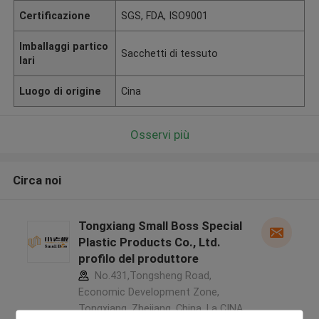
Certificazione
SGS, FDA, ISO9001
Imballaggi partico
Sacchetti di tessuto
lari
Luogo di origine
Cina
Osservi più
Circa noi
Tongxiang Small Boss Special
Plastic Products Co., Ltd.
profilo del produttore
No.431,Tongsheng Road,
Economic Development Zone,
Tongxiang, Zhejiang, China ,La CINA