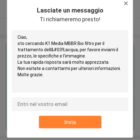
5.0
Lasciate un messaggio
Fornitore verificato
Ti richiameremo presto!
Osservi più
Ottieni il miglior prezzo per
K1 Media MBBR Bio filtro per il
trattamento dell'acqua
Continua
Invia