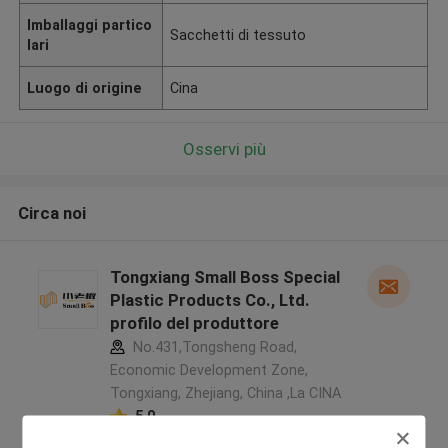
Imballaggi partico
Sacchetti di tessuto
lari
Luogo di origine
Cina
Osservi più
Circa noi
Tongxiang Small Boss Special
Plastic Products Co., Ltd.
profilo del produttore
No.431,Tongsheng Road,
Economic Development Zone,
Tongxiang, Zhejiang, China ,La CINA
5.0
Fornitore verificato