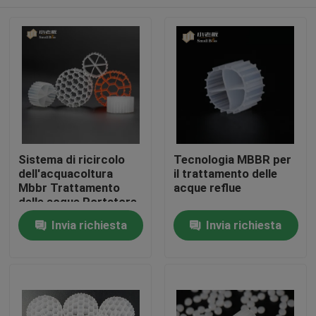
Sistema di ricircolo
Tecnologia MBBR per
dell'acquacoltura
il trattamento delle
Mbbr Trattamento
acque reflue
delle acque Portatore
galleggiante
Casa
Invia richiesta
Invia richiesta
Prodotti
Circa noi