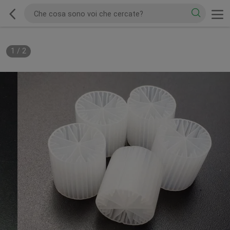
1
/
2