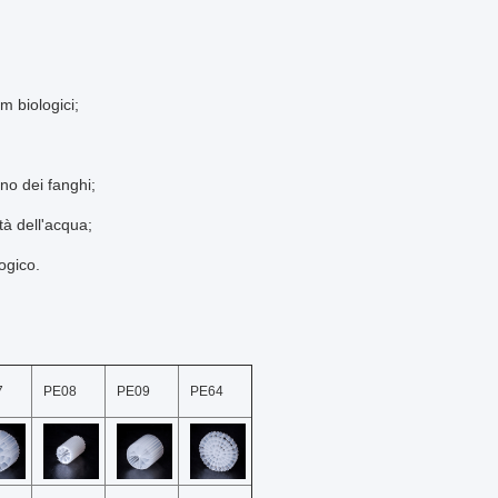
m biologici;
no dei fanghi;
tà dell'acqua;
ogico.
7
PE08
PE09
PE64