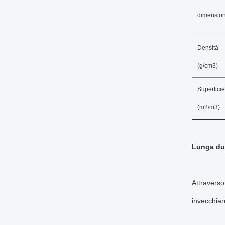
dimensio
Densità
(g/cm3)
Superficie
(m2/m3)
Lunga dur
Attraverso
invecchiar