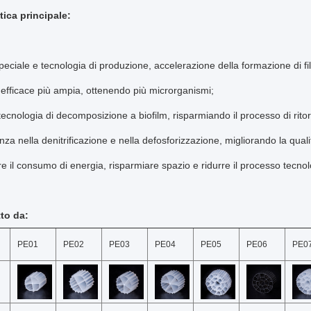
tica principale:
eciale e tecnologia di produzione, accelerazione della formazione di fil
 efficace più ampia, ottenendo più microrganismi;
ecnologia di decomposizione a biofilm, risparmiando il processo di ritor
enza nella denitrificazione e nella defosforizzazione, migliorando la quali
e il consumo di energia, risparmiare spazio e ridurre il processo tecnol
tto da:
PE01
PE02
PE03
PE04
PE05
PE06
PE0