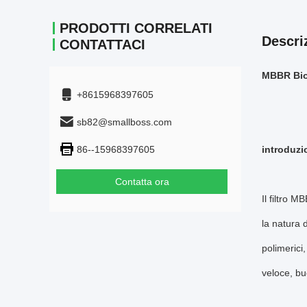
PRODOTTI CORRELATI
Descri
CONTATTACI
MBBR Bio 
+8615968397605
sb82@smallboss.com
86--15968397605
introduzi
Contatta ora
Il filtro 
la natura 
polimerici,
veloce, bu