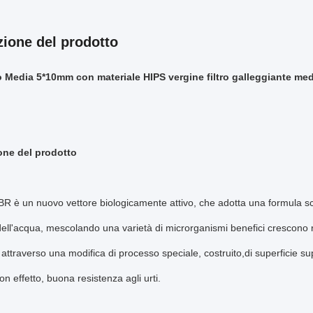
zione del prodotto
Media 5*10mm con materiale HIPS vergine filtro galleggiante me
one del prodotto
MBBR è un nuovo vettore biologicamente attivo, che adotta una formula sci
dell'acqua, mescolando una varietà di microrganismi benefici crescono r
 attraverso una modifica di processo speciale, costruito,di superficie supe
on effetto, buona resistenza agli urti.