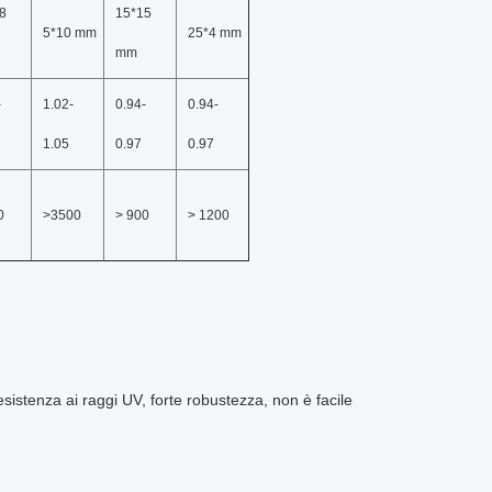
8
15*15
5*10 mm
25*4 mm
mm
-
1.02-
0.94-
0.94-
1.05
0.97
0.97
0
>3500
> 900
> 1200
esistenza ai raggi UV, forte robustezza, non è facile