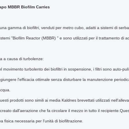
apo MBBR Biofilm Carries
na gamma di biofiltri, venduti per metro cubo, adatti a sistemi di serb
istemi "Biofilm Reactor (MBBR) " e sono utilizzati per il trattamento di 
ia a causa di turbolenze:
l movimento turbolento dei biofiltri in sospensione, i filtri sono auto-
raggiungere l'efficacia ottimale senza disturbare la manutenzione periodi
'acqua.
questi prodotti sono simili ai media Kaldnes brevettati utilizzati nell'allev
creato dall'aerazione che fa circolare il mezzo in tutto il recipiente.Que
a fisica necessaria per l'unità di biofiltrazione.