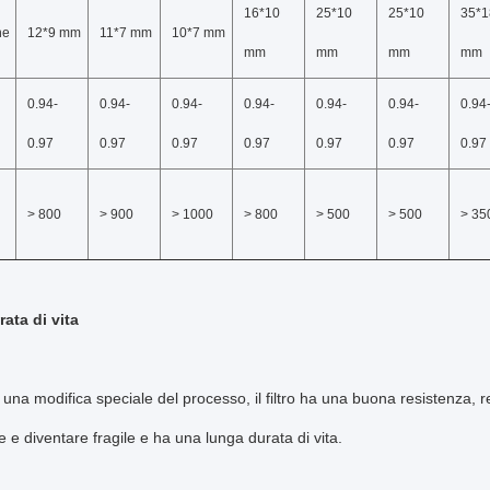
16*10
25*10
25*10
35*1
ne
12*9 mm
11*7 mm
10*7 mm
mm
mm
mm
mm
0.94-
0.94-
0.94-
0.94-
0.94-
0.94-
0.94
0.97
0.97
0.97
0.97
0.97
0.97
0.97
> 800
> 900
> 1000
> 800
> 500
> 500
> 35
ata di vita
 una modifica speciale del processo, il filtro ha una buona resistenza, r
e e diventare fragile e ha una lunga durata di vita.