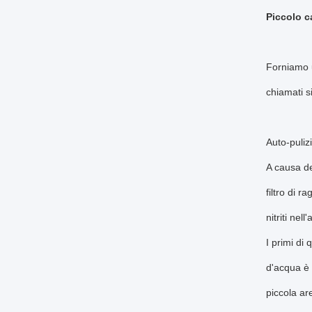
Piccolo c
Forniamo u
chiamati s
Auto-puliz
A causa de
filtro di 
nitriti nell
I primi di 
d'acqua è 
piccola are