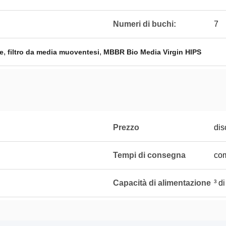
Numeri di buchi:
7
,
,
le
filtro da media muoventesi
MBBR Bio Media Virgin HIPS
Prezzo
dis
Tempi di consegna
com
Capacità di alimentazione
³ d