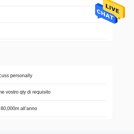
cuss personally
e vostro qty di requisito
i 80,000m all'anno