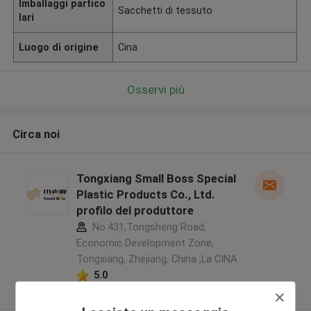
Imballaggi partico
Sacchetti di tessuto
lari
Luogo di origine
Cina
Osservi più
Circa noi
Tongxiang Small Boss Special
Plastic Products Co., Ltd.
profilo del produttore
No.431,Tongsheng Road,
Economic Development Zone,
Tongxiang, Zhejiang, China ,La CINA
5.0
Fornitore verificato