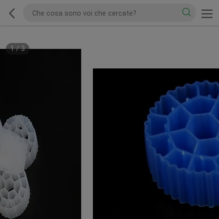
1
/
3