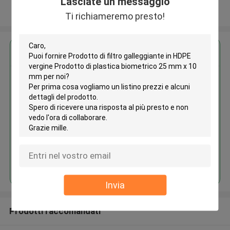
Lasciate un messaggio
Osservi più
Ti richiameremo presto!
Ottieni il miglior prezzo per
Prodotto di filtro galleggiante in
HDPE vergine Prodotto di
plastica biometrico 25 mm x 10
mm
Continua
Invia
Prodotti raccomandati