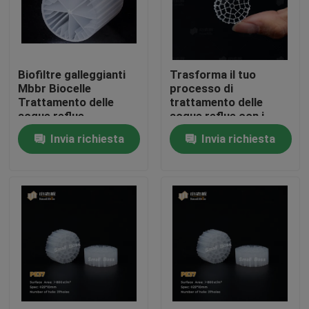
Giro della fabbrica
Biofiltre galleggianti
Trasforma il tuo
Controllo di qualità
Mbbr Biocelle
processo di
Trattamento delle
trattamento delle
acque reflue
acque reflue con i
Contattici
media filtranti
Invia richiesta
Invia richiesta
flottanti: i media
biofiltri MBBR più
blog
efficaci
Richieda una citazione
Medi filtranti MBBR
Bio- media di MBBR