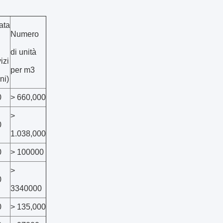
ata
Numero
di unità
izi
per m3
ni)
0
> 660,000
>
0
1.038,000
0
> 100000
>
0
3340000
0
> 135,000