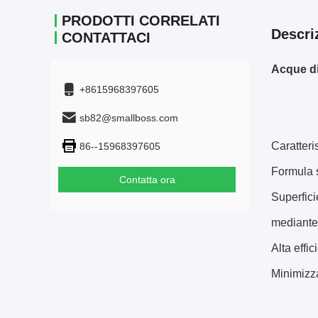
PRODOTTI CORRELATI
Descri
CONTATTACI
Acque di
+8615968397605
sb82@smallboss.com
Caratteri
86--15968397605
Formula s
Contatta ora
Superfici
mediante 
Alta effi
Minimizza