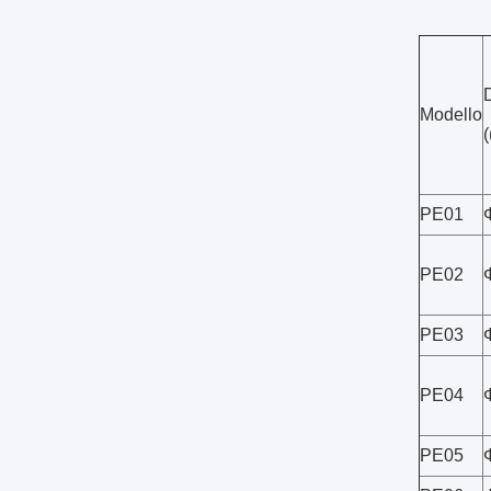
Modello
PE01
PE02
PE03
PE04
PE05