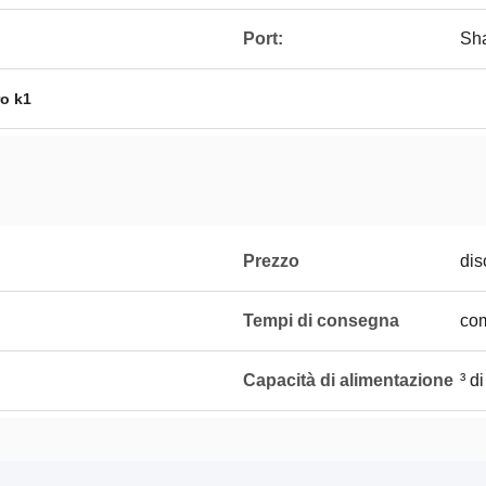
Port:
Sh
ro k1
Prezzo
dis
Tempi di consegna
com
Capacità di alimentazione
³ d