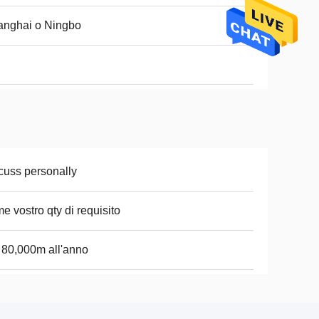
anghai o Ningbo
cuss personally
e vostro qty di requisito
i 80,000m all'anno