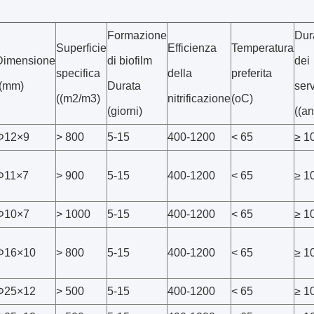
Formazione
Dur
Superficie
Efficienza
Temperatura
Dimensione
di biofilm
dei
specifica
della
preferita
((mm)
Durata
serv
((m2/m3)
nitrificazione
(oC)
(giorni)
((an
Φ12×9
> 800
5-15
400-1200
< 65
≥ 1
Φ11×7
> 900
5-15
400-1200
< 65
≥ 1
Φ10×7
> 1000
5-15
400-1200
< 65
≥ 1
Φ16×10
> 800
5-15
400-1200
< 65
≥ 1
Φ25×12
> 500
5-15
400-1200
< 65
≥ 1