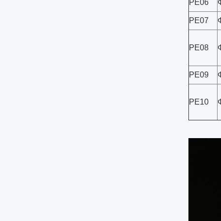
PE06
PE07
PE08
PE09
PE10