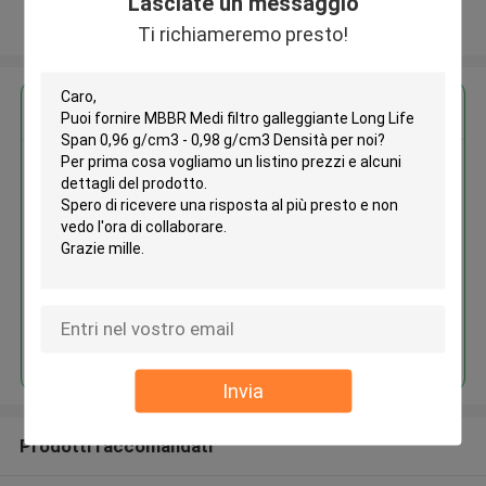
Lasciate un messaggio
Osservi più
Ti richiameremo presto!
Ottieni il miglior prezzo per
MBBR Medi filtro galleggiante
Long Life Span 0,96 g/cm3 -
0,98 g/cm3 Densità
Continua
Invia
Prodotti raccomandati