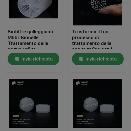
Giro della fabbrica
Biofiltre galleggianti
Trasforma il tuo
Controllo di qualità
Mbbr Biocelle
processo di
Trattamento delle
trattamento delle
acque reflue
acque reflue con i
Contattici
media filtranti
Invia richiesta
Invia richiesta
flottanti: i media
biofiltri MBBR più
blog
efficaci
Richieda una citazione
Medi filtranti MBBR
Bio- media di MBBR