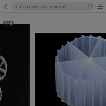
1
/
3