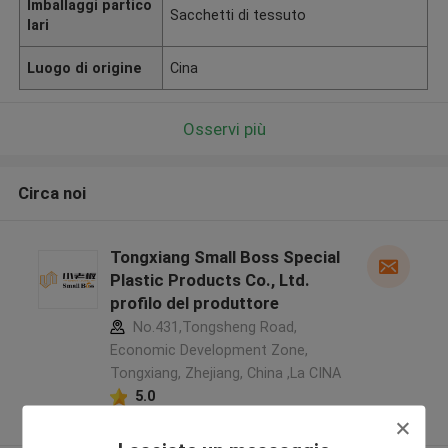
Imballaggi partico
Sacchetti di tessuto
lari
Luogo di origine
Cina
Osservi più
Circa noi
Tongxiang Small Boss Special
Plastic Products Co., Ltd.
profilo del produttore
No.431,Tongsheng Road,
Economic Development Zone,
Tongxiang, Zhejiang, China ,La CINA
5.0
Fornitore verificato