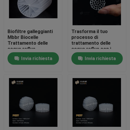
Giro della fabbrica
Biofiltre galleggianti
Trasforma il tuo
Controllo di qualità
Mbbr Biocelle
processo di
Trattamento delle
trattamento delle
acque reflue
acque reflue con i
Contattici
media filtranti
Invia richiesta
Invia richiesta
flottanti: i media
biofiltri MBBR più
blog
efficaci
Richieda una citazione
Medi filtranti MBBR
Bio- media di MBBR