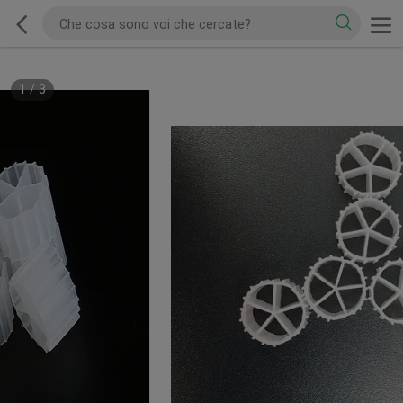
1
/
3