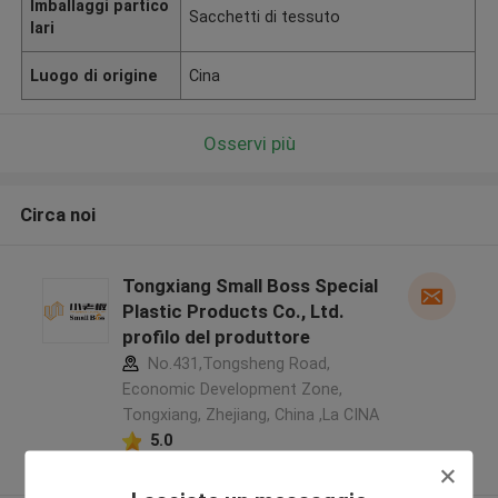
Imballaggi partico
Sacchetti di tessuto
lari
Luogo di origine
Cina
Osservi più
Circa noi
Tongxiang Small Boss Special
Plastic Products Co., Ltd.
profilo del produttore
No.431,Tongsheng Road,
Economic Development Zone,
Tongxiang, Zhejiang, China ,La CINA
5.0
Fornitore verificato