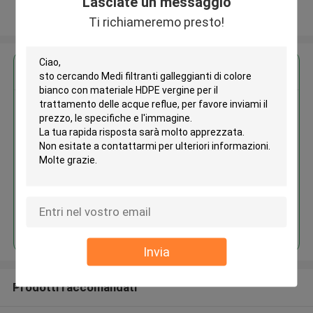
Lasciate un messaggio
Osservi più
Ti richiameremo presto!
Ottieni il miglior prezzo per
Medi filtranti galleggianti di
colore bianco con materiale
HDPE vergine per il trattamento
delle acque reflue
Continua
Invia
Prodotti raccomandati