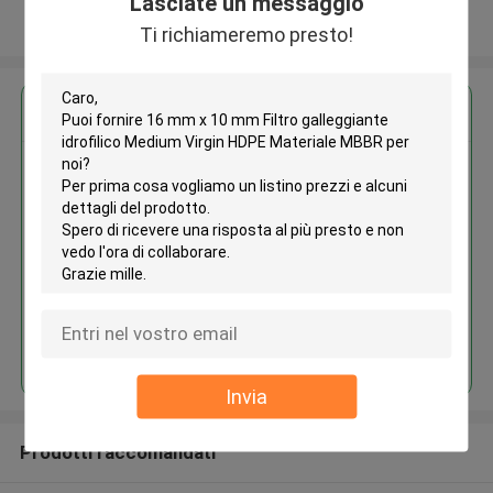
Lasciate un messaggio
Osservi più
Ti richiameremo presto!
Ottieni il miglior prezzo per
16 mm x 10 mm Filtro
galleggiante idrofilico Medium
Virgin HDPE Materiale MBBR
Continua
Invia
Prodotti raccomandati