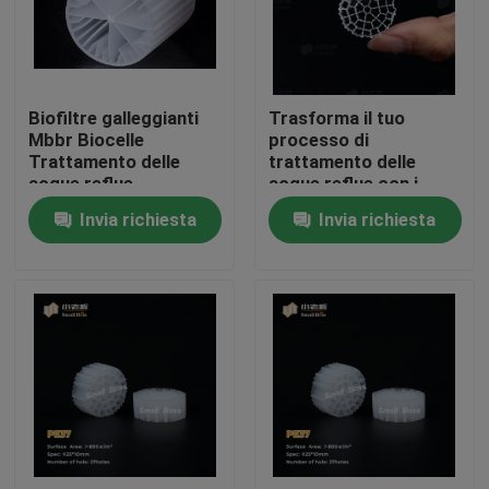
Giro della fabbrica
Biofiltre galleggianti
Trasforma il tuo
Controllo di qualità
Mbbr Biocelle
processo di
Trattamento delle
trattamento delle
acque reflue
acque reflue con i
Contattici
media filtranti
Invia richiesta
Invia richiesta
flottanti: i media
biofiltri MBBR più
blog
efficaci
Richieda una citazione
Medi filtranti MBBR
Bio- media di MBBR