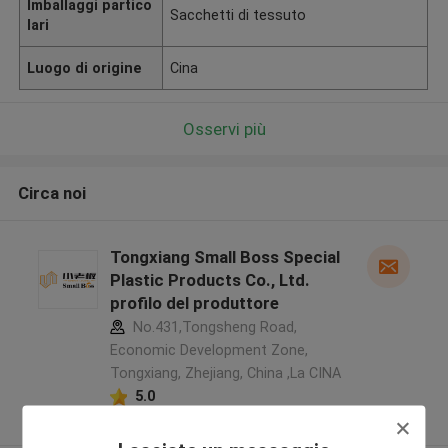
Imballaggi partico
Sacchetti di tessuto
lari
Luogo di origine
Cina
Osservi più
Circa noi
Tongxiang Small Boss Special
Plastic Products Co., Ltd.
profilo del produttore
No.431,Tongsheng Road,
Economic Development Zone,
Tongxiang, Zhejiang, China ,La CINA
5.0
Fornitore verificato