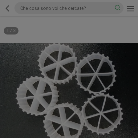
1
/
3