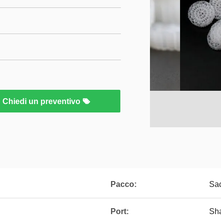
Chiedi un preventivo
Pacco:
Sac
Port:
Sh