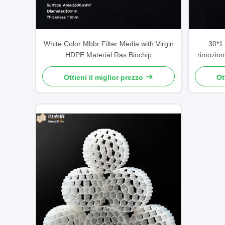
White Color Mbbr Filter Media with Virgin
30*1
HDPE Material Ras Biochip
rimozion
nell
Ottieni il miglior prezzo
Ot