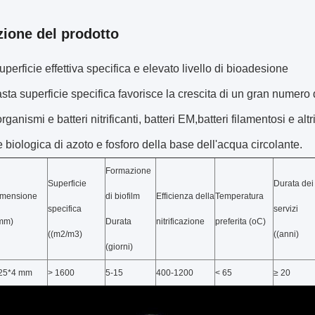
zione del prodotto
perficie effettiva specifica e elevato livello di bioadesione
sta superficie specifica favorisce la crescita di un gran numero 
rganismi e batteri nitrificanti, batteri EM,batteri filamentosi e alt
 biologica di azoto e fosforo della base dell'acqua circolante.
Formazione
Superficie
Durata dei
imensione
di biofilm
Efficienza della
Temperatura
specifica
servizi
mm)
Durata
nitrificazione
preferita (oC)
((m2/m3)
((anni)
(giorni)
25*4 mm
> 1600
5-15
400-1200
< 65
≥ 20