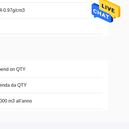
4-0.97g/cm3
pend on QTY
penda da QTY
000 m3 all'anno