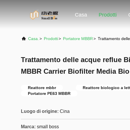
Casa
Prodotti
Casa.
>
Prodotti
>
Portatore MBBR
>
Trattamento delle
Trattamento delle acque reflue B
MBBR Carrier Biofilter Media Bio
Reattore mbbr
Reattore biologico a let
Portatore PE63 MBBR
Luogo di origine:
Cina
Marca:
small boss