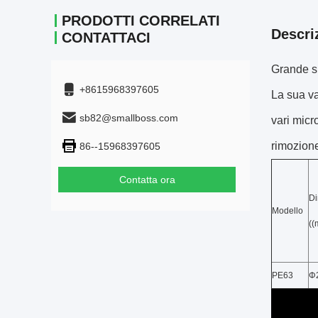
PRODOTTI CORRELATI
Descri
CONTATTACI
Grande su
+8615968397605
La sua va
sb82@smallboss.com
vari micro
rimozione
86--15968397605
Contatta ora
D
Modello
((
PE63
Φ