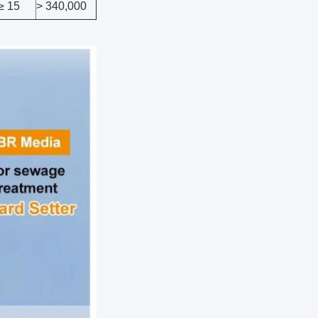
≥ 15
> 340,000