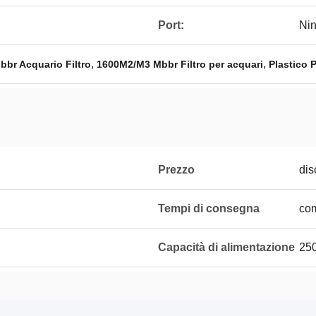
Port:
Ni
,
,
bbr Acquario Filtro
1600M2/M3 Mbbr Filtro per acquari
Plastico 
Prezzo
dis
Tempi di consegna
com
Capacità di alimentazione
250