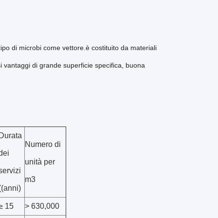
po di microbi come vettore.è costituito da materiali
si vantaggi di grande superficie specifica, buona
Durata
Numero di
dei
unità per
servizi
m3
((anni)
≥ 15
> 630,000