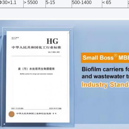
Φ30×1.1
> 5500
5-15
500-1400
< 65