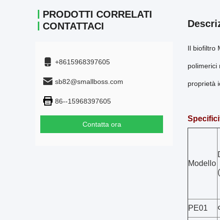
PRODOTTI CORRELATI
Descri
CONTATTACI
Il biofilt
+8615968397605
polimerici
sb82@smallboss.com
proprietà i
86--15968397605
Specifici
Contatta ora
Modello
PE01