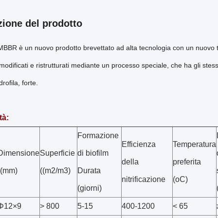
zione del prodotto
ro MBBR è un nuovo prodotto brevettato ad alta tecnologia con un nuovo ti
 modificati e ristrutturati mediante un processo speciale, che ha gli stes
drofila, forte.
tà:
Formazione
Efficienza
Temperatura
Dimensione
Superficie
di biofilm
della
preferita
((mm)
((m2/m3)
Durata
nitrificazione
(oC)
(giorni)
Φ12×9
> 800
5-15
400-1200
< 65