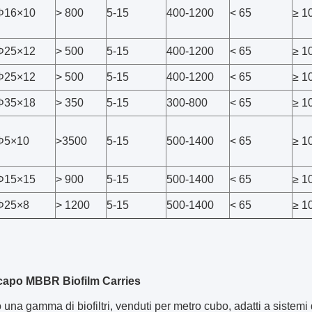
Φ16×10
> 800
5-15
400-1200
< 65
≥ 1
Φ25×12
> 500
5-15
400-1200
< 65
≥ 1
Φ25×12
> 500
5-15
400-1200
< 65
≥ 1
Φ35×18
> 350
5-15
300-800
< 65
≥ 1
Φ5×10
>3500
5-15
500-1400
< 65
≥ 1
Φ15×15
> 900
5-15
500-1400
< 65
≥ 1
Φ25×8
> 1200
5-15
500-1400
< 65
≥ 1
capo MBBR Biofilm Carries
una gamma di biofiltri, venduti per metro cubo, adatti a sistemi 