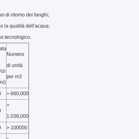
 di ritorno dei fanghi;
o la qualità dell'acqua;
so tecnologico.
ata
Numero
di unità
izi
per m3
ni)
0
> 660,000
>
0
1.038,000
0
> 100000