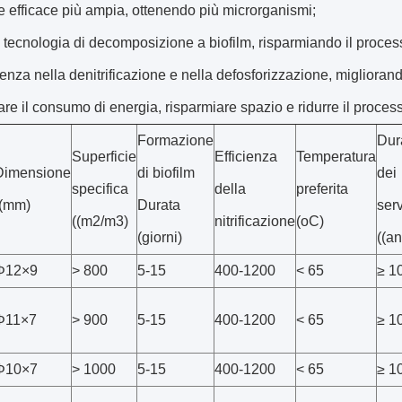
e efficace più ampia, ottenendo più microrganismi;
tecnologia di decomposizione a biofilm, risparmiando il processo
cienza nella denitrificazione e nella defosforizzazione, migliorand
re il consumo di energia, risparmiare spazio e ridurre il proces
Formazione
Dur
Superficie
Efficienza
Temperatura
Dimensione
di biofilm
dei
specifica
della
preferita
((mm)
Durata
serv
((m2/m3)
nitrificazione
(oC)
(giorni)
((an
Φ12×9
> 800
5-15
400-1200
< 65
≥ 1
Φ11×7
> 900
5-15
400-1200
< 65
≥ 1
Φ10×7
> 1000
5-15
400-1200
< 65
≥ 1