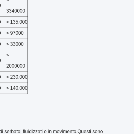
>
0
3340000
0
> 135,000
0
> 97000
0
> 33000
>
0
2000000
0
> 230,000
0
> 140,000
di serbatoi fluidizzati o in movimento.Questi sono