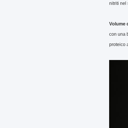
nitriti ne
Volume d
con una b
proteico 