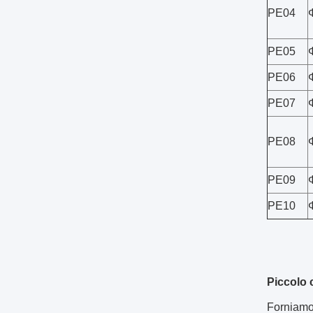
PE04
PE05
PE06
PE07
PE08
PE09
PE10
Piccolo 
Forniamo 