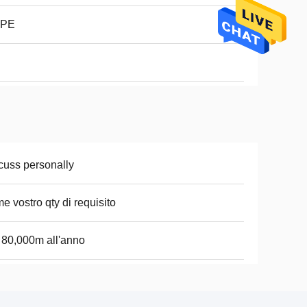
PE
cuss personally
e vostro qty di requisito
i 80,000m all'anno