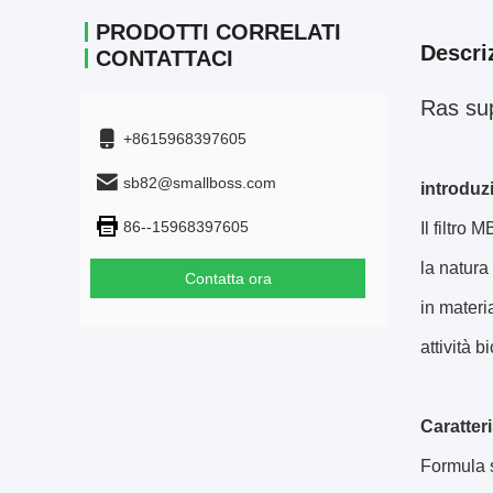
PRODOTTI CORRELATI
Descri
CONTATTACI
Ras sup
+8615968397605
sb82@smallboss.com
introduz
86--15968397605
Il filtro
la natura
Contatta ora
in materi
attività b
Caratteri
Formula s