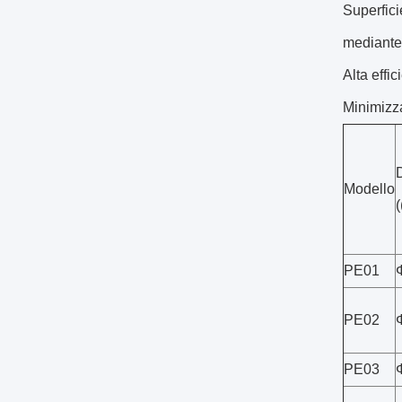
Superfici
mediante 
Alta effi
Minimizza
Modello
PE01
PE02
PE03