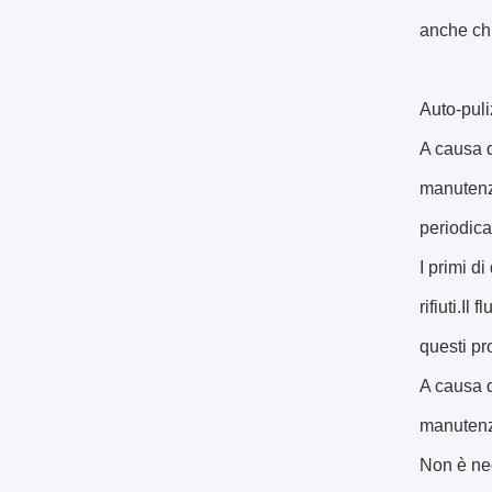
anche chi
Auto-puli
A causa d
manutenzi
periodica
I primi d
rifiuti.Il
questi pro
A causa d
manutenzi
Non è nec