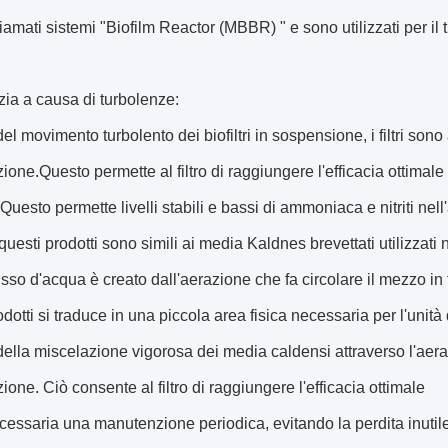
amati sistemi "Biofilm Reactor (MBBR) " e sono utilizzati per il 
zia a causa di turbolenze:
el movimento turbolento dei biofiltri in sospensione, i filtri sono
one.Questo permette al filtro di raggiungere l'efficacia ottima
Questo permette livelli stabili e bassi di ammoniaca e nitriti nell
i questi prodotti sono simili ai media Kaldnes brevettati utilizzati
 flusso d'acqua è creato dall'aerazione che fa circolare il mezzo in
dotti si traduce in una piccola area fisica necessaria per l'unità d
ella miscelazione vigorosa dei media caldensi attraverso l'aera
one. Ciò consente al filtro di raggiungere l'efficacia ottimale
essaria una manutenzione periodica, evitando la perdita inutile