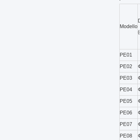
Modello
PE01
PE02
PE03
PE04
PE05
PE06
PE07
PE08