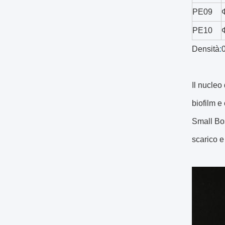
PE09
PE10
Densità
:
Il nucleo
biofilm e
Small Bos
scarico e