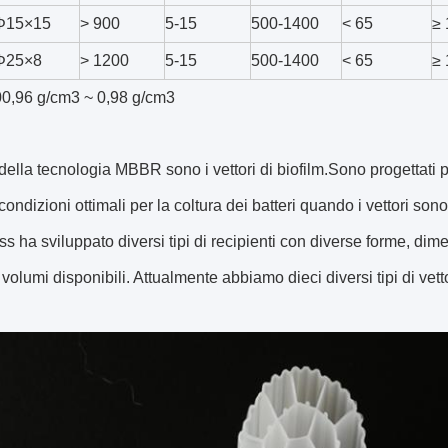
Φ15×15
> 900
5-15
500-1400
< 65
≥ 
Φ25×8
> 1200
5-15
500-1400
< 65
≥ 
00,96 g/cm3 ~ 0,98 g/cm3
 della tecnologia MBBR sono i vettori di biofilm.Sono progettati p
 condizioni ottimali per la coltura dei batteri quando i vettori son
s ha sviluppato diversi tipi di recipienti con diverse forme, dime
 volumi disponibili. Attualmente abbiamo dieci diversi tipi di vett