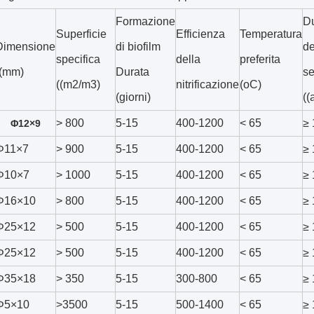
Formazione
Du
Superficie
Efficienza
Temperatura
Dimensione
di biofilm
de
specifica
della
preferita
((mm)
Durata
se
((m2/m3)
nitrificazione
(oC)
(giorni)
((
> 800
5-15
400-1200
< 65
≥ 
Φ12×9
Φ11×7
> 900
5-15
400-1200
< 65
≥ 
Φ10×7
> 1000
5-15
400-1200
< 65
≥ 
Φ16×10
> 800
5-15
400-1200
< 65
≥ 
Φ25×12
> 500
5-15
400-1200
< 65
≥ 
Φ25×12
> 500
5-15
400-1200
< 65
≥ 
Φ35×18
> 350
5-15
300-800
< 65
≥ 
Φ5×10
>3500
5-15
500-1400
< 65
≥ 