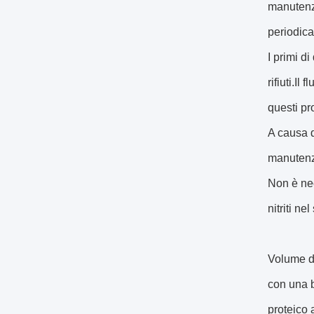
manutenzi
periodica
I primi d
rifiuti.Il
questi pro
A causa d
manutenzi
Non è nec
nitriti ne
Volume d
con una b
proteico 