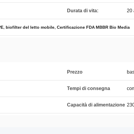
Durata di vita:
20 
,
,
PE
biofilter del letto mobile
Certificazione FDA MBBR Bio Media
Prezzo
bas
Tempi di consegna
com
Capacità di alimentazione
230