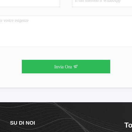
Invia Ora
SU DI NOI
To