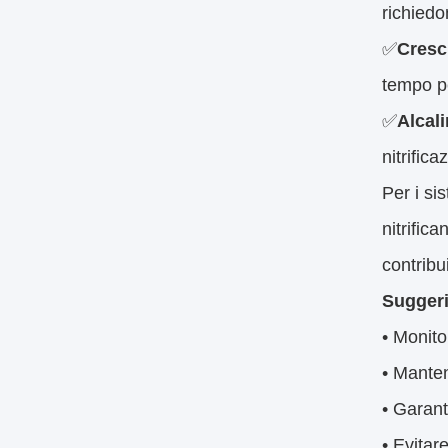
richiedo
✅
Cresci
tempo pe
✅
Alcali
nitrifica
Per i s
nitrific
contribu
Suggeri
• Monito
• Mante
• Garanti
• Evitar