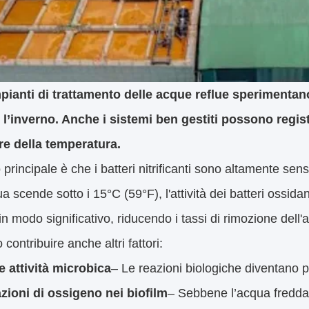
mpianti di trattamento delle acque reflue sperimentano 
 l’inverno. Anche i sistemi ben gestiti possono regist
re della temperatura.
o principale è che i batteri nitrificanti sono altamente se
a scende sotto i 15°C (59°F), l'attività dei batteri ossidant
 in modo significativo, riducendo i tassi di rimozione del
contribuire anche altri fattori:
 attività microbica
– Le reazioni biologiche diventano p
zioni di ossigeno nei biofilm
– Sebbene l’acqua fredda c