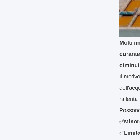
Molti i
durante
diminui
Il motiv
dell'acqu
rallenta
Possono 
✅
Minore
✅
Limita