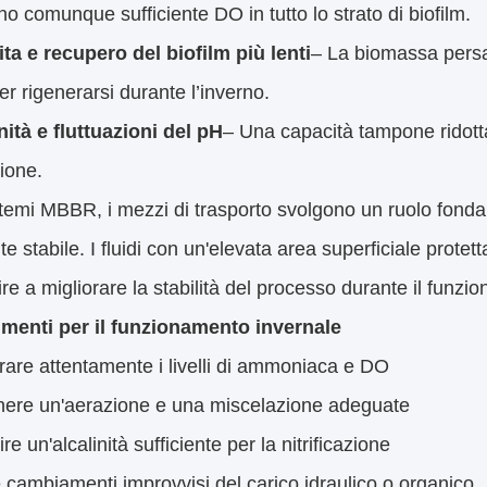
no comunque sufficiente DO in tutto lo strato di biofilm.
ta e recupero del biofilm più lenti
– La biomassa persa 
r rigenerarsi durante l’inverno.
nità e fluttuazioni del pH
– Una capacità tampone ridotta 
zione.
istemi MBBR, i mezzi di trasporto svolgono un ruolo fon
ante stabile. I fluidi con un'elevata area superficiale prote
ire a migliorare la stabilità del processo durante il funzio
menti per il funzionamento invernale
rare attentamente i livelli di ammoniaca e DO
nere un'aerazione e una miscelazione adeguate
re un'alcalinità sufficiente per la nitrificazione
e cambiamenti improvvisi del carico idraulico o organico