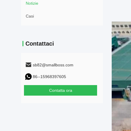
Notizie
Casi
Contattaci
sb82@smallboss.com
86--15968397605
Contatta ora