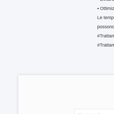
• Ottimi
Le tempe
possono 
#Tratta
#Tratta