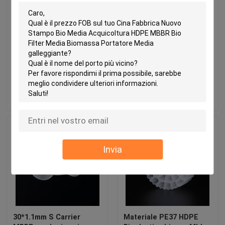
Medi filtri galleggianti
Bio--blocco di
MBBR
galleggiamento
strutturato D50mm di
media di Koi Pond MBBR
del giardino strutturato
Invia richiesta
Invia richiesta
acquario di Eco di corpo
filtrante
Invia
30*1.1mm S Carrier
Materiale PE37 HDPE