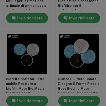
MBBR per la rimozione
Bioplastica bianca Mbbr
ottimale di ammoniaca e
Biofiltro per il
nitriti nella filtrazione in
trattamento delle acque
acquacoltura
reflue
Invia richiesta
Invia richiesta
Biofiltre portatori letto
Bianco Blu Nero Colore
mobile Reattore a
Disegno S Forma Piccolo
biofilm Mbbr Bio Media
Boss Biochip Mbbr
Biochips per il
Portatore Per Progetto
trattamento dell'acqua
Acquicoltura
Invia richiesta
Invia richiesta