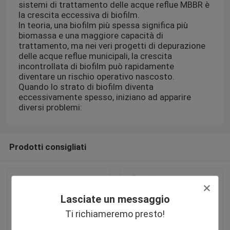
sistemi di trattamento delle acque reflue MBBR è
la crescita eccessiva di biofilm.
In teoria, una biofilm più spessa significa più
biomassa e una maggiore capacità di
trattamento, ma nei veri progetti di depurazione
delle acque reflue municipali, la crescita
incontrollata di biofilm può rapidamente
diventare un rischio operativo nascosto.
Quando lo strato di biofilm diventa
eccessivamente spesso, iniziano ad apparire
diversi problemi:
Prodotti consigliati
Lasciate un messaggio
Ti richiameremo presto!