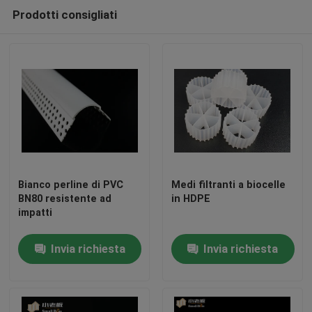
Prodotti consigliati
Giro della fabbrica
Controllo di qualità
Contattici
blog
Bianco perline di PVC
Medi filtranti a biocelle
BN80 resistente ad
in HDPE
impatti
Richieda una citazione
Invia richiesta
Invia richiesta
Medi filtranti MBBR
Bio- media di MBBR