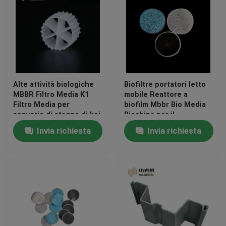
Medi filtranti in plastica
Medi filtranti galleggianti
Alte attività biologiche
Biofiltre portatori letto
Biocell Filter Media
MBBR Filtro Media K1
mobile Reattore a
Filtro Media per
biofilm Mbbr Bio Media
acquario di stagno di koi
Biochips per il
Medi filtranti K1
trattamento dell'acqua
Invia richiesta
Invia richiesta
Reattore a biofilm mobile
Medi filtranti Kaldnes
Medi filtranti a sfere BIO