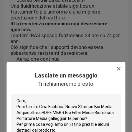
Una fluidificazione stabile significa un
trattamento più uniforme e una migliore
prestazione del reattore.
4La resistenza meccanica non deve essere
ignorata.
I sistemi RAS spesso funzionano 24 ore su 24 per
anni.
Ciò significa che i supporti devono essere
abbastanza resistenti da resistere:
Aerazione continua
Collizione e attrito costanti
Operazione biologica a lungo termine
Lasciate un messaggio
I supporti di bassa qualità possono rompersi,
deformarsi o perdere prestazioni nel tempo.
Ti richiameremo presto!
5. La corrispondenza dei progetti è più
importante di un tipo universale
I vari progetti RAS presentano requisiti diversi a
seconda di:
Specie di pesci
Densità di magazzino
Carico di alimentazione
Tasso di cambio dell'acqua