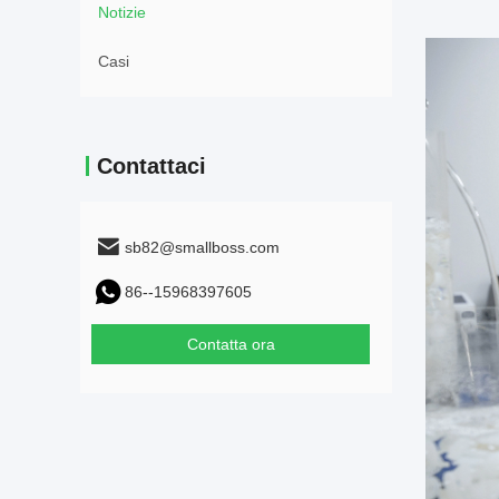
Notizie
Casi
Contattaci
sb82@smallboss.com
86--15968397605
Contatta ora