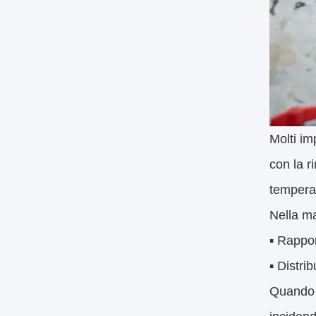
Molti im
con la r
temperat
Nella ma
▪️ Rappo
▪️ Distr
Quando q