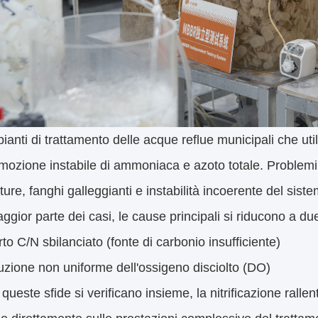
pianti di trattamento delle acque reflue municipali che ut
imozione instabile di ammoniaca e azoto totale. Problemi
ure, fanghi galleggianti e instabilità incoerente del siste
ggior parte dei casi, le cause principali si riducono a due
rto C/N sbilanciato (fonte di carbonio insufficiente)
ibuzione non uniforme dell'ossigeno disciolto (DO)
ueste sfide si verificano insieme, la nitrificazione rallent