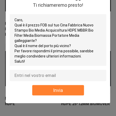
Ti richiameremo presto!
PE03 MBBR Bio Media Cina
Fabbrica di filtri per filtri
Produttore Nuovo
MBBR in HDPE vergine
Biomover di materiale
Hdpe
Invia
Medi filtranti a biocelle in
Medi filtri galleggianti
HDPE
HDPE 25*12MM BIOMOVER