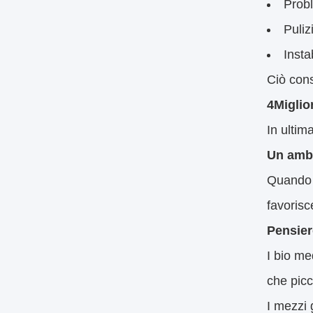
Probl
Puli
Instab
Ciò cons
4Miglio
In ultim
Un ambi
Quando i
favorisc
Pensier
I bio m
che picc
I mezzi 