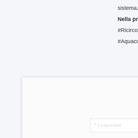
sistema
Nella pr
#Ricirc
#Aquacu