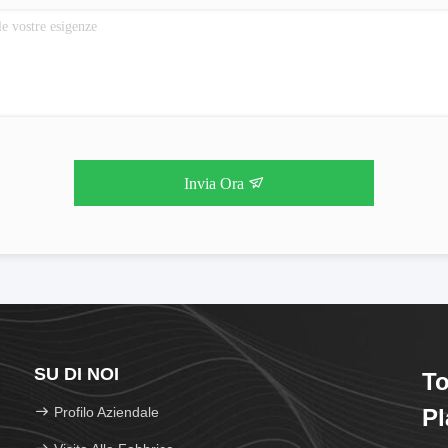
Invia Ora
SU DI NOI
To
Profilo Aziendale
Pl