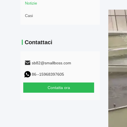
Notizie
Casi
Contattaci
sb82@smallboss.com
86--15968397605
Contatta ora