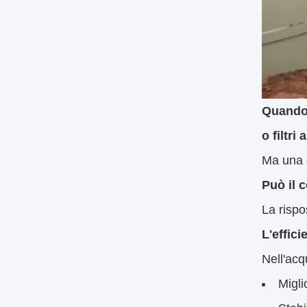
Quando 
o filtri
Ma una 
Può il 
La rispo
L'effic
Nell'acq
Migli