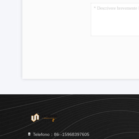
Telefono：86--15968397605