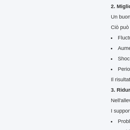
2. Migli
Un buon
Ciò può 
Fluct
Aume
Shock
Perio
Il risult
3. Ridu
Nell'all
I suppor
Probl