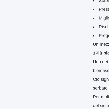
Stabi
Press
Migli
Risch
Proge
Un mezz
1Più bi
Uno dei 
biomassa
Ciò sign
serbatoi 
Per molt
del sist