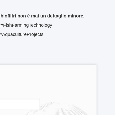
 biofiltri non è mai un dettaglio minore.
S #FishFarmingTechnology
#AquacultureProjects