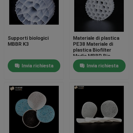
Giro della fabbrica
Controllo di qualità
Supporti biologici
Materiale di plastica
MBBR K3
PE38 Materiale di
plastica Biofilter
Contattici
Media MBBR Bio
Carrier per il
Invia richiesta
Invia richiesta
trattamento delle
blog
acque reflue
Richieda una citazione
Medi filtranti MBBR
Bio- media di MBBR