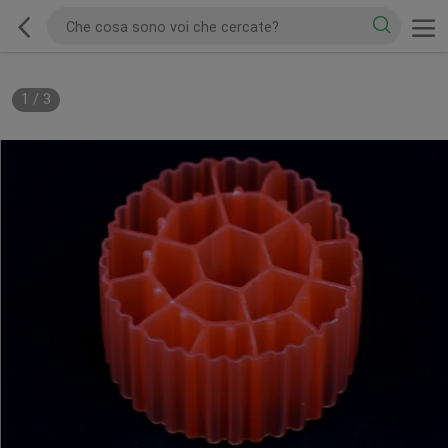
1
/
3