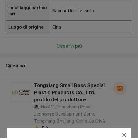
Imballaggi partico
Sacchetti di tessuto
lari
Luogo di origine
Cina
Osservi più
Circa noi
Tongxiang Small Boss Special
Plastic Products Co., Ltd.
profilo del produttore
No.431,Tongsheng Road,
Economic Development Zone,
Tongxiang, Zhejiang, China ,La CINA
5.0
Fornitore verificato